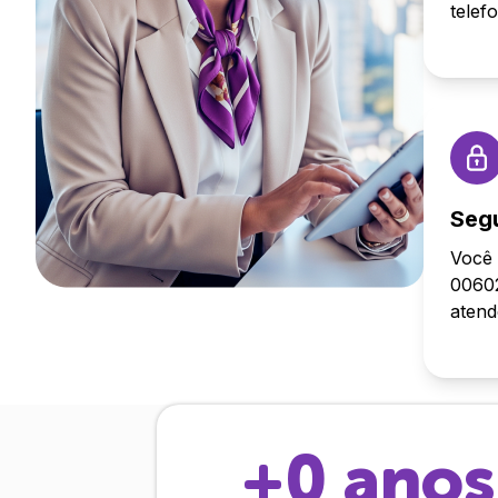
telef
Seg
Você 
00602
aten
+
0
anos