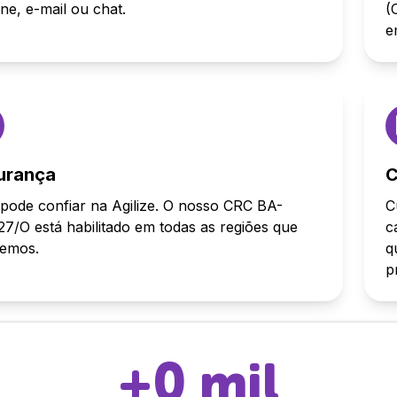
one, e-mail ou chat.
(
e
urança
C
pode confiar na Agilize. O nosso CRC BA-
C
7/O está habilitado em todas as regiões que
c
demos.
q
p
+
0
mil