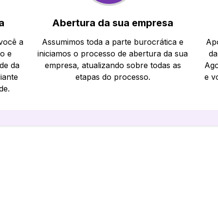
a
Abertura da sua empresa
 você a
Assumimos toda a parte burocrática e
Apó
io e
iniciamos o processo de abertura da sua
da
ade da
empresa, atualizando sobre todas as
Ago
iante
etapas do processo.
e v
de.