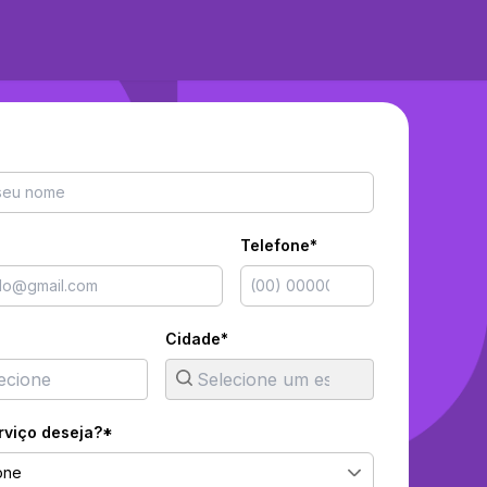
Telefone*
Cidade*
rviço deseja?*
one