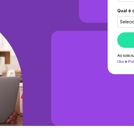
Qual é 
Seleci
Ao solic
Uso
e
Pol