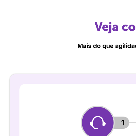
Veja c
Mais do que agilida
1