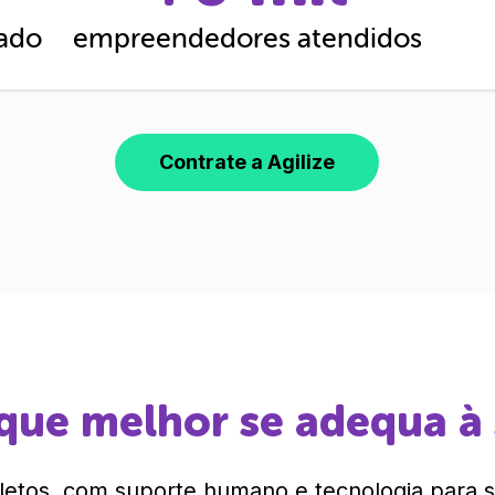
cado
empreendedores atendidos
Contrate a Agilize
que melhor se adequa à
etos, com suporte humano e tecnologia para si