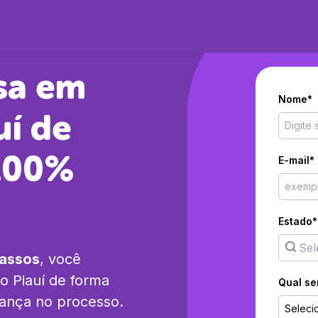
sa em
Nome*
uí
de
 100%
E-mail*
Estado*
passos
, você
o Piauí
de forma
Qual se
rança no processo.
Seleci