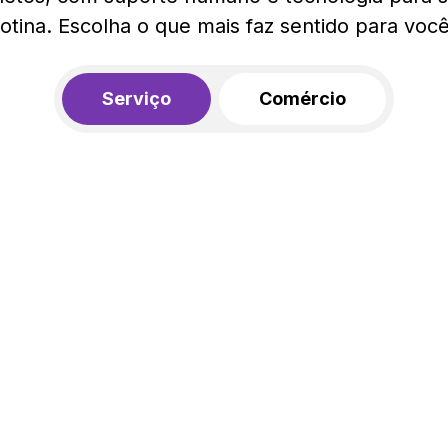
rotina. Escolha o que mais faz sentido para você
Serviço
Comércio
R$ 562,00
450,00
R$
/mês
20% de desconto