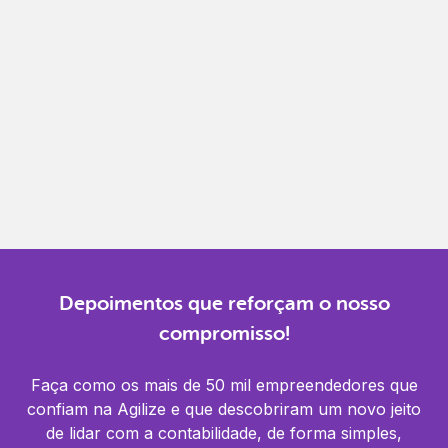
Gestão completa
Controle financeiro, contábil e de RH em um só
lugar.
Notificações
Receba alertas para não perder prazos e manter
tudo em dia.
Depoimentos que reforçam o nosso
compromisso!
Faça como os mais de 50 mil empreendedores que
confiam na Agilize e que descobriram um novo jeito
de lidar com a contabilidade, de forma simples,