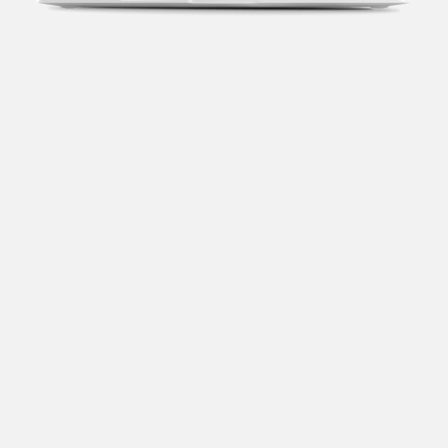
Transparência fiscal
Entenda cada imposto com base no CNAE e no
faturamento da sua empresa.
Conciliação bancária
Categorize suas transações e facilite sua
organização e declaração do IR.
Previsão de impostos
Saiba com antecedência quanto vai pagar para se
planejar melhor.
Notas fiscais
Emita, importe e cancele notas fiscais de maneira
mais prática.