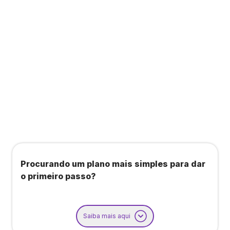
Todos os benefícios do plano Unique, mais:
Agendamento de contas ou emissão de notas
fiscais: Até 100 operações por mês
Importação até 800 notas fiscais
Importação de extrato bancário: Até 3 contas
Procurando um plano mais simples para dar
o primeiro passo?
Saiba mais aqui