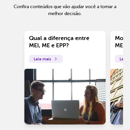
Confira conteúdos que vão ajudar você a tomar a
melhor decisão.
Qual a diferença entre
Motiv
MEI, ME e EPP?
ME?
Leia mais
Leia 