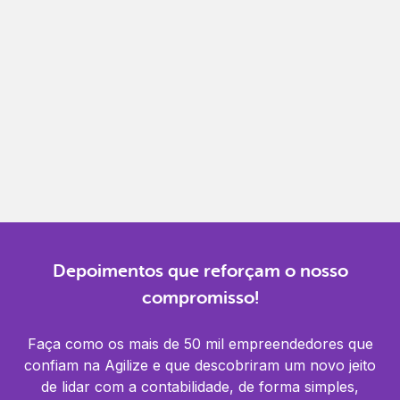
Gestão completa
Controle financeiro, contábil e de RH em um só
lugar.
Notificações
Receba alertas para não perder prazos e manter
tudo em dia.
Depoimentos que reforçam o nosso
compromisso!
Faça como os mais de 50 mil empreendedores que
confiam na Agilize e que descobriram um novo jeito
de lidar com a contabilidade, de forma simples,