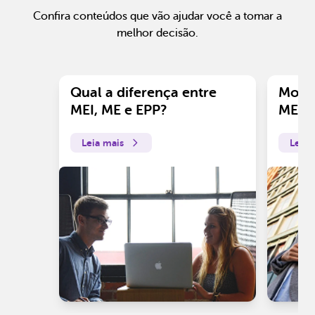
Confira conteúdos que vão ajudar você a tomar a
melhor decisão.
Qual a diferença entre
Motiv
MEI, ME e EPP?
ME?
Leia mais
Leia 