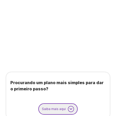
Todos os benefícios do plano Unique, mais:
Agendamento de contas ou emissão de notas
fiscais: Até 100 operações por mês
Importação até 800 notas fiscais
Importação de extrato bancário: Até 3 contas
Procurando um plano mais simples para dar
o primeiro passo?
Saiba mais aqui