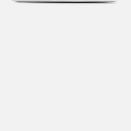
Transparência fiscal
Entenda cada imposto com base no CNAE e no
faturamento da sua empresa.
Conciliação bancária
Categorize suas transações e facilite sua
organização e declaração do IR.
Previsão de impostos
Saiba com antecedência quanto vai pagar para se
planejar melhor.
Notas fiscais
Emita, importe e cancele notas fiscais de maneira
mais prática.