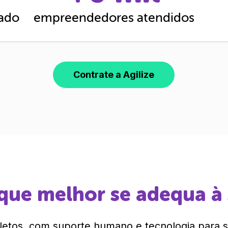
cado
empreendedores atendidos
Contrate a Agilize
que melhor se adequa à
etos, com suporte humano e tecnologia para si