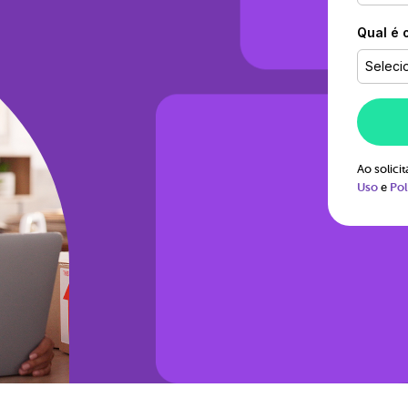
Qual é 
Seleci
Ao solic
Uso
e
Pol