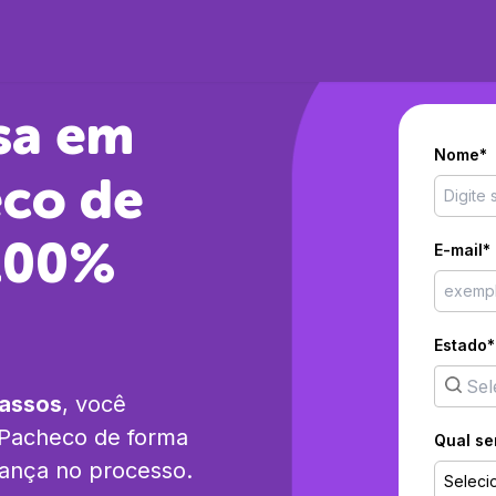
sa em
Nome*
eco
de
 100%
E-mail*
Estado*
passos
, você
 Pacheco
de forma
Qual se
rança no processo.
Seleci