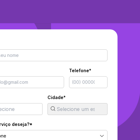
Telefone*
Cidade*
rviço deseja?*
one