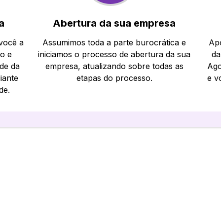
a
Abertura da sua empresa
 você a
Assumimos toda a parte burocrática e
Apó
io e
iniciamos o processo de abertura da sua
da
ade da
empresa, atualizando sobre todas as
Ago
iante
etapas do processo.
e v
de.