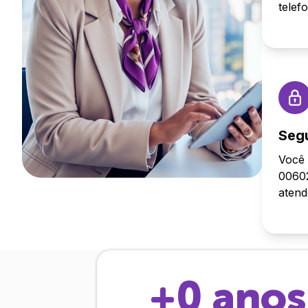
telef
Seg
Você 
00602
aten
+
0
anos