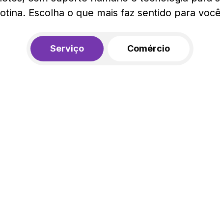
rotina. Escolha o que mais faz sentido para você
Serviço
Comércio
R$ 562,00
450,00
R$
/mês
20% de desconto