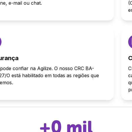
one, e-mail ou chat.
(
e
urança
C
pode confiar na Agilize. O nosso CRC BA-
C
7/O está habilitado em todas as regiões que
c
demos.
q
p
+
0
mil