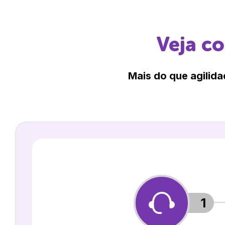
Veja c
Mais do que agilida
1