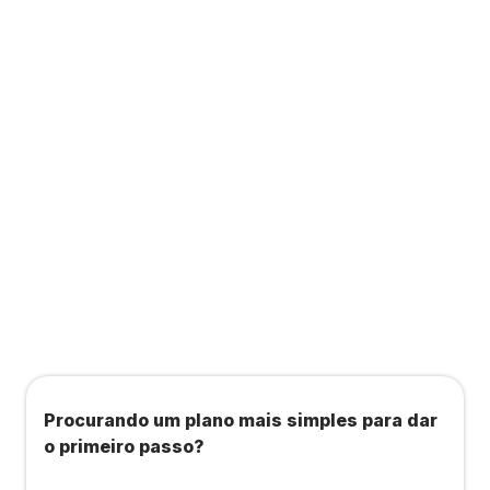
Contabilidade completa que ainda te dá acesso
a consultas, academias e estúdios com WellHub
e Starbem.
Todos os benefícios do plano Unique, mais:
Agendamento de contas ou emissão de notas
fiscais: Até 100 operações por mês
Importação até 800 notas fiscais
Importação de extrato bancário: Até 3 contas
Procurando um plano mais simples para dar
o primeiro passo?