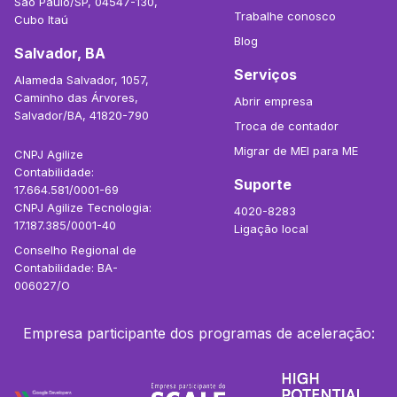
São Paulo/SP, 04547-130,
Trabalhe conosco
Cubo Itaú
Blog
Salvador, BA
Serviços
Alameda Salvador, 1057,
Caminho das Árvores,
Abrir empresa
Salvador/BA, 41820-790
Troca de contador
Migrar de MEI para ME
CNPJ Agilize
Contabilidade:
Suporte
17.664.581/0001-69
CNPJ Agilize Tecnologia:
4020-8283
17.187.385/0001-40
Ligação local
Conselho Regional de
Contabilidade: BA-
006027/O
Empresa participante dos programas de aceleração: