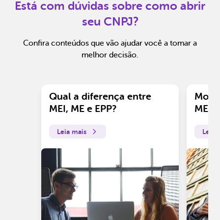
Está com dúvidas sobre como abrir
seu CNPJ?
Confira conteúdos que vão ajudar você a tomar a
melhor decisão.
Qual a diferença entre
Motiv
MEI, ME e EPP?
ME?
Leia mais
Leia 