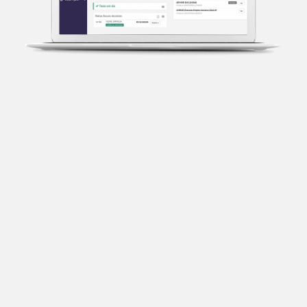
Transparência fiscal
Entenda cada imposto com base no CNAE e no
faturamento da sua empresa.
Conciliação bancária
Categorize suas transações e facilite sua
organização e declaração do IR.
Previsão de impostos
Saiba com antecedência quanto vai pagar para se
planejar melhor.