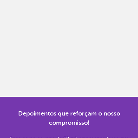
Notas fiscais
Emita, importe e cancele notas fiscais de maneira
mais prática.
Gestão completa
Controle financeiro, contábil e de RH em um só
lugar.
Notificações
Receba alertas para não perder prazos e manter
tudo em dia.
Depoimentos que reforçam o nosso
compromisso!