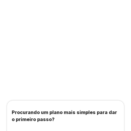
Contabilidade completa que ainda te dá acesso
a consultas, academias e estúdios com WellHub
e Starbem.
Todos os benefícios do plano Unique, mais:
Agendamento de contas ou emissão de notas
fiscais: Até 100 operações por mês
Importação até 800 notas fiscais
Importação de extrato bancário: Até 3 contas
Procurando um plano mais simples para dar
o primeiro passo?