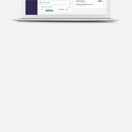
Transparência fiscal
Entenda cada imposto com base no CNAE e no
faturamento da sua empresa.
Conciliação bancária
Categorize suas transações e facilite sua
organização e declaração do IR.
Previsão de impostos
Saiba com antecedência quanto vai pagar para se
planejar melhor.