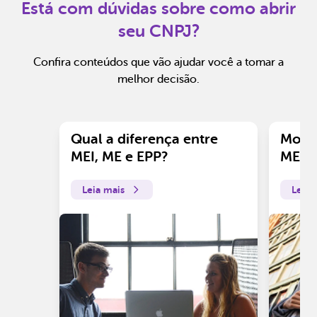
Está com dúvidas sobre como abrir
seu CNPJ?
Confira conteúdos que vão ajudar você a tomar a
melhor decisão.
Qual a diferença entre
Motiv
MEI, ME e EPP?
ME?
Leia mais
Leia 