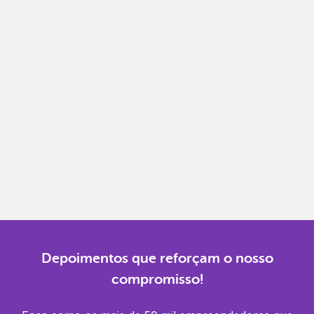
Notas fiscais
Emita, importe e cancele notas fiscais de maneira
mais prática.
Gestão completa
Controle financeiro, contábil e de RH em um só
lugar.
Notificações
Receba alertas para não perder prazos e manter
tudo em dia.
Depoimentos que reforçam o nosso
compromisso!