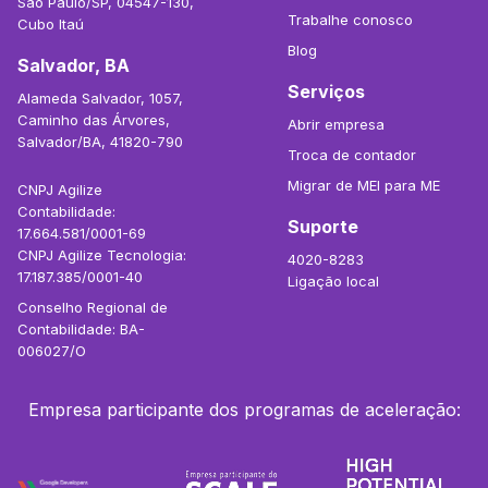
São Paulo/SP, 04547-130,
Trabalhe conosco
Cubo Itaú
Blog
Salvador, BA
Serviços
Alameda Salvador, 1057,
Caminho das Árvores,
Abrir empresa
Salvador/BA, 41820-790
Troca de contador
Migrar de MEI para ME
CNPJ Agilize
Contabilidade:
Suporte
17.664.581/0001-69
CNPJ Agilize Tecnologia:
4020-8283
17.187.385/0001-40
Ligação local
Conselho Regional de
Contabilidade: BA-
006027/O
Empresa participante dos programas de aceleração: