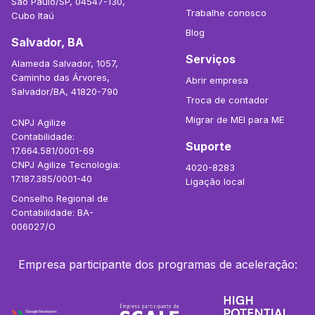
São Paulo/SP, 04547-130,
Trabalhe conosco
Cubo Itaú
Blog
Salvador, BA
Serviços
Alameda Salvador, 1057,
Caminho das Árvores,
Abrir empresa
Salvador/BA, 41820-790
Troca de contador
Migrar de MEI para ME
CNPJ Agilize
Contabilidade:
Suporte
17.664.581/0001-69
CNPJ Agilize Tecnologia:
4020-8283
17.187.385/0001-40
Ligação local
Conselho Regional de
Contabilidade: BA-
006027/O
Empresa participante dos programas de aceleração: