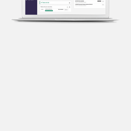
Transparência fiscal
Entenda cada imposto com base no CNAE e no
faturamento da sua empresa.
Conciliação bancária
Categorize suas transações e facilite sua
organização e declaração do IR.
Previsão de impostos
Saiba com antecedência quanto vai pagar para se
planejar melhor.