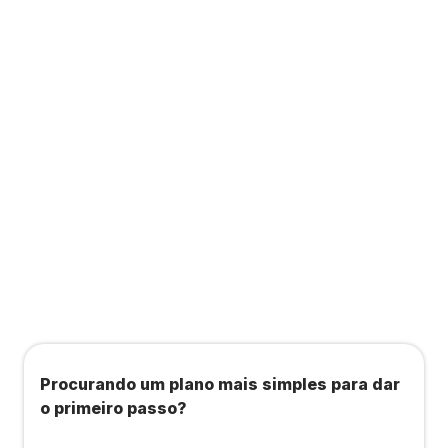
Contabilidade completa que ainda te dá acesso
a consultas, academias e estúdios com WellHub
e Starbem.
Todos os benefícios do plano Unique, mais:
Agendamento de contas ou emissão de notas
fiscais: Até 100 operações por mês
Importação até 800 notas fiscais
Importação de extrato bancário: Até 3 contas
Procurando um plano mais simples para dar
o primeiro passo?