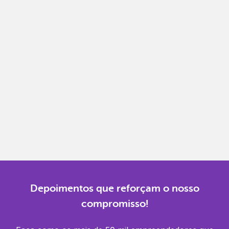
Notas fiscais
Emita, importe e cancele notas fiscais de maneira
mais prática.
Gestão completa
Controle financeiro, contábil e de RH em um só
lugar.
Notificações
Receba alertas para não perder prazos e manter
tudo em dia.
Depoimentos que reforçam o nosso
compromisso!