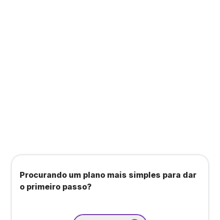
a consultas, academias e estúdios com WellHub
e Starbem.
Todos os benefícios do plano Unique, mais:
Agendamento de contas ou emissão de notas
fiscais: Até 100 operações por mês
Importação até 800 notas fiscais
Importação de extrato bancário: Até 3 contas
Procurando um plano mais simples para dar
o primeiro passo?