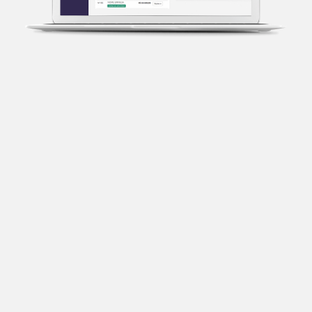
Transparência fiscal
Entenda cada imposto com base no CNAE e no
faturamento da sua empresa.
Conciliação bancária
Categorize suas transações e facilite sua
organização e declaração do IR.
Previsão de impostos
Saiba com antecedência quanto vai pagar para se
planejar melhor.
Notas fiscais