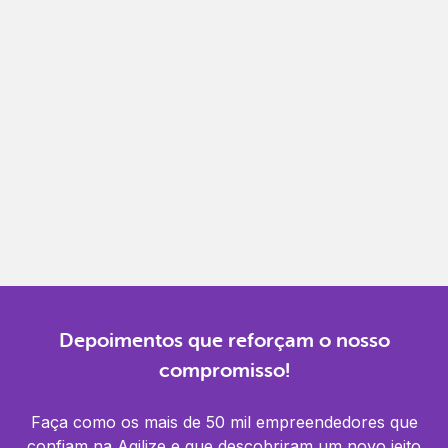
Emita, importe e cancele notas fiscais de maneira
mais prática.
Gestão completa
Controle financeiro, contábil e de RH em um só
lugar.
Notificações
Receba alertas para não perder prazos e manter
tudo em dia.
Depoimentos que reforçam o nosso
compromisso!
Faça como os mais de 50 mil empreendedores que
confiam na Agilize e que descobriram um novo jeito