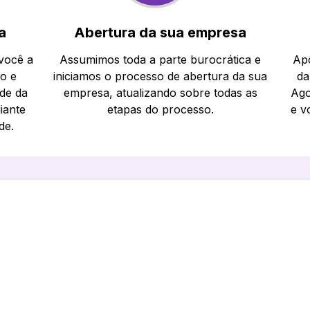
a
Abertura da sua empresa
 você a
Assumimos toda a parte burocrática e
Apó
io e
iniciamos o processo de abertura da sua
da
ade da
empresa, atualizando sobre todas as
Ago
iante
etapas do processo.
e v
de.