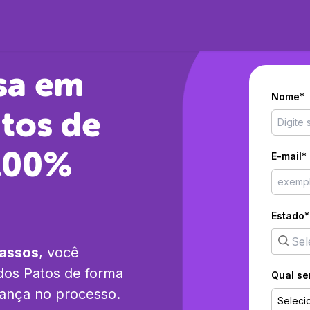
sa em
Nome*
atos
de
 100%
E-mail*
Estado*
passos
, você
dos Patos
de forma
Qual se
rança no processo.
Seleci