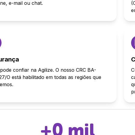
one, e-mail ou chat.
(
e
urança
C
pode confiar na Agilize. O nosso CRC BA-
C
7/O está habilitado em todas as regiões que
c
demos.
q
p
+
0
mil