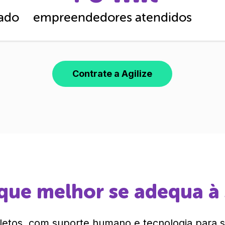
cado
empreendedores atendidos
Contrate a Agilize
que melhor se adequa à
etos, com suporte humano e tecnologia para si