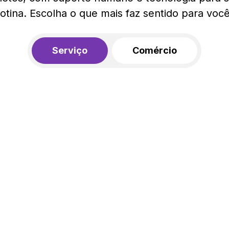
rotina. Escolha o que mais faz sentido para você
Serviço
Comércio
R$ 562,00
450,00
R$
/mês
20% de desconto