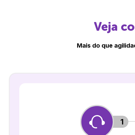
Veja c
Mais do que agilida
1