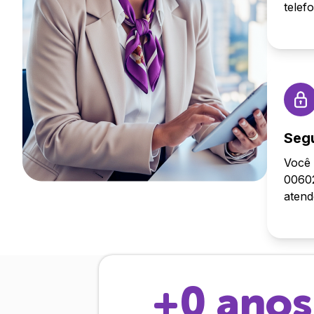
telef
Seg
Você 
00602
aten
+
0
anos