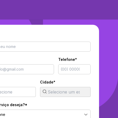
Telefone*
Cidade*
rviço deseja?*
one