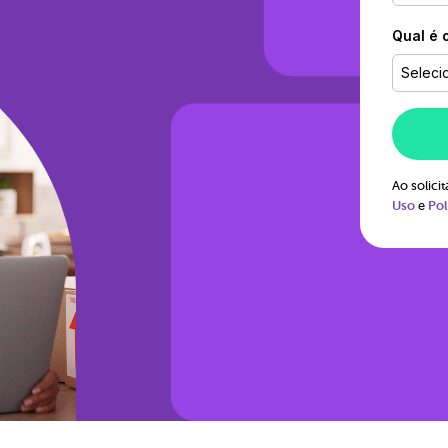
Qual é 
Seleci
Ao solic
Uso
e
Pol