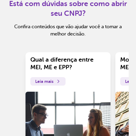
Está com dúvidas sobre como abrir
seu CNPJ?
Confira conteúdos que vão ajudar você a tomar a
melhor decisão.
Qual a diferença entre
Motiv
MEI, ME e EPP?
ME?
Leia mais
Leia 