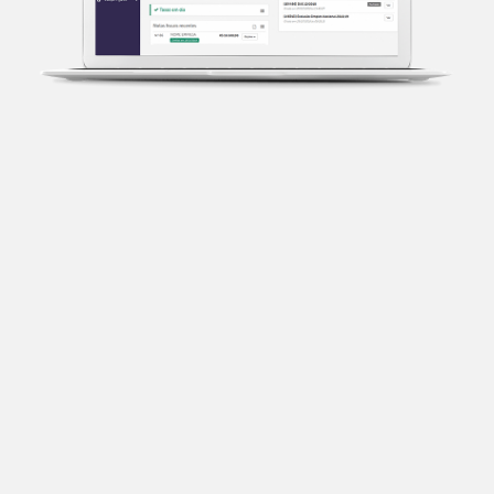
Transparência fiscal
Entenda cada imposto com base no CNAE e no
faturamento da sua empresa.
Conciliação bancária
Categorize suas transações e facilite sua
organização e declaração do IR.
Previsão de impostos
Saiba com antecedência quanto vai pagar para se
planejar melhor.