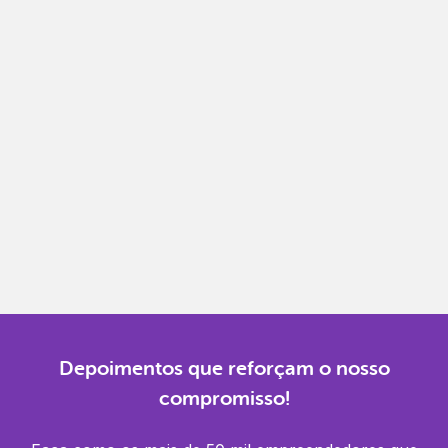
Notas fiscais
Emita, importe e cancele notas fiscais de maneira
mais prática.
Gestão completa
Controle financeiro, contábil e de RH em um só
lugar.
Notificações
Receba alertas para não perder prazos e manter
tudo em dia.
Depoimentos que reforçam o nosso
compromisso!