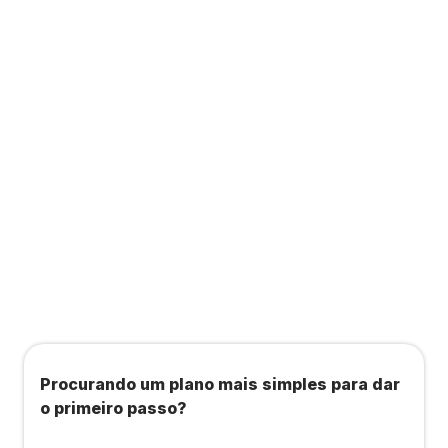
Contabilidade completa que ainda te dá acesso
a consultas, academias e estúdios com WellHub
e Starbem.
Todos os benefícios do plano Unique, mais:
Agendamento de contas ou emissão de notas
fiscais: Até 100 operações por mês
Importação até 800 notas fiscais
Importação de extrato bancário: Até 3 contas
Procurando um plano mais simples para dar
o primeiro passo?