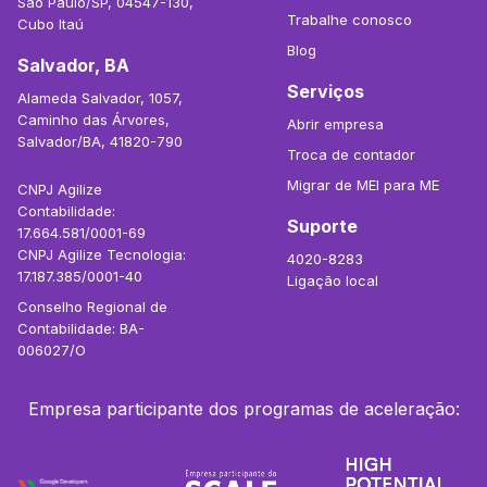
São Paulo/SP, 04547-130,
Trabalhe conosco
Cubo Itaú
Blog
Salvador, BA
Serviços
Alameda Salvador, 1057,
Caminho das Árvores,
Abrir empresa
Salvador/BA, 41820-790
Troca de contador
Migrar de MEI para ME
CNPJ Agilize
Contabilidade:
Suporte
17.664.581/0001-69
CNPJ Agilize Tecnologia:
4020-8283
17.187.385/0001-40
Ligação local
Conselho Regional de
Contabilidade: BA-
006027/O
Empresa participante dos programas de aceleração: