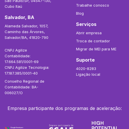
São Paulo/SP, 04547-130,
Trabalhe conosco
Cubo Itaú
Blog
Salvador, BA
Serviços
Alameda Salvador, 1057,
Caminho das Árvores,
Abrir empresa
Salvador/BA, 41820-790
Troca de contador
Migrar de MEI para ME
CNPJ Agilize
Contabilidade:
Suporte
17.664.581/0001-69
CNPJ Agilize Tecnologia:
4020-8283
17.187.385/0001-40
Ligação local
Conselho Regional de
Contabilidade: BA-
006027/O
Empresa participante dos programas de aceleração: