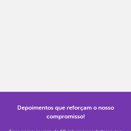
Notas fiscais
Emita, importe e cancele notas fiscais de maneira
mais prática.
Gestão completa
Controle financeiro, contábil e de RH em um só
lugar.
Notificações
Receba alertas para não perder prazos e manter
tudo em dia.
Depoimentos que reforçam o nosso
compromisso!