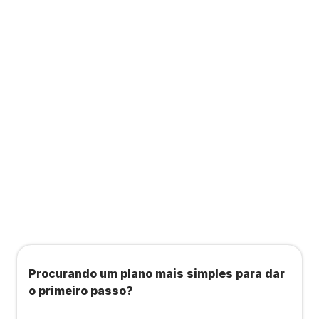
Contabilidade completa que ainda te dá acesso
a consultas, academias e estúdios com WellHub
e Starbem.
Todos os benefícios do plano Unique, mais:
Agendamento de contas ou emissão de notas
fiscais: Até 100 operações por mês
Importação até 800 notas fiscais
Importação de extrato bancário: Até 3 contas
Procurando um plano mais simples para dar
o primeiro passo?