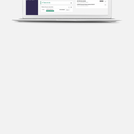
Transparência fiscal
Entenda cada imposto com base no CNAE e no
faturamento da sua empresa.
Conciliação bancária
Categorize suas transações e facilite sua
organização e declaração do IR.
Previsão de impostos
Saiba com antecedência quanto vai pagar para se
planejar melhor.