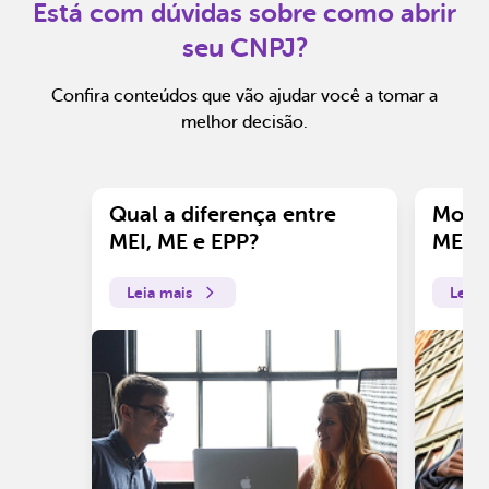
Está com dúvidas sobre como abrir
seu CNPJ?
Confira conteúdos que vão ajudar você a tomar a
melhor decisão.
Qual a diferença entre
Motiv
MEI, ME e EPP?
ME?
Leia mais
Leia 