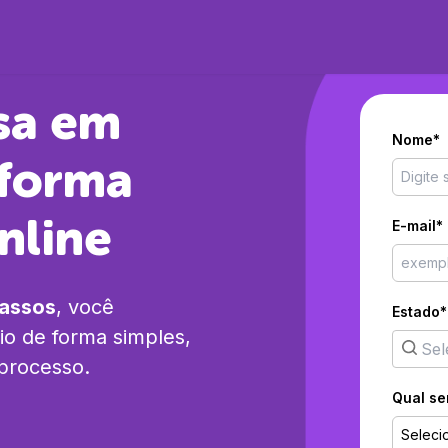
sa em
Nome*
forma
nline
E-mail*
passos
, você
Estado*
io
de forma simples,
 processo.
Qual se
Seleci