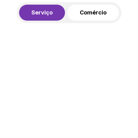
Serviço
Comércio
R$ 562,00
450,00
R$
/mês
20% de desconto