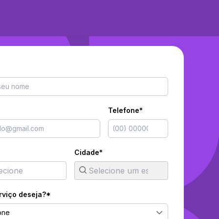
Telefone*
Cidade*
rviço deseja?*
one