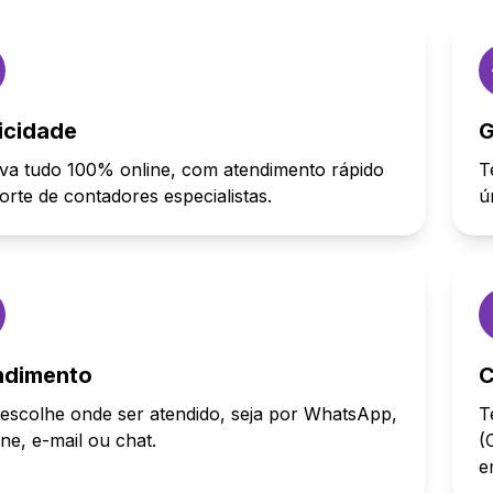
icidade
G
va tudo 100% online, com atendimento rápido
T
orte de contadores especialistas.
ú
ndimento
C
escolhe onde ser atendido, seja por WhatsApp,
T
one, e-mail ou chat.
(
e