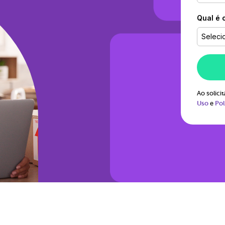
Qual é 
Seleci
Ao solic
Uso
e
Pol