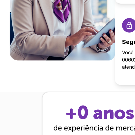
Seg
Você 
00602
aten
+
0
anos
de experiência de mer