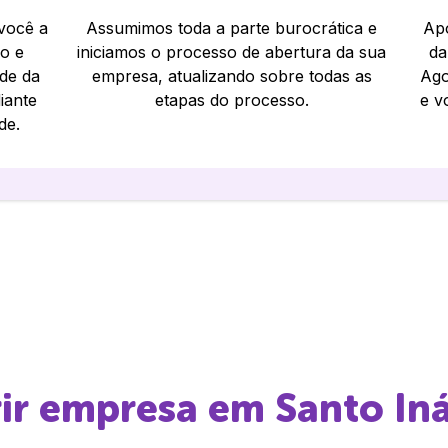
 você a
Assumimos toda a parte burocrática e
Apó
io e
iniciamos o processo de abertura da sua
da
ade da
empresa, atualizando sobre todas as
Ago
iante
etapas do processo.
e v
de.
rir empresa em
Santo In