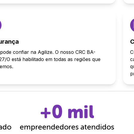
urança
C
pode confiar na Agilize. O nosso CRC BA-
C
7/O está habilitado em todas as regiões que
c
demos.
q
p
+
0
mil
cado
empreendedores atendidos