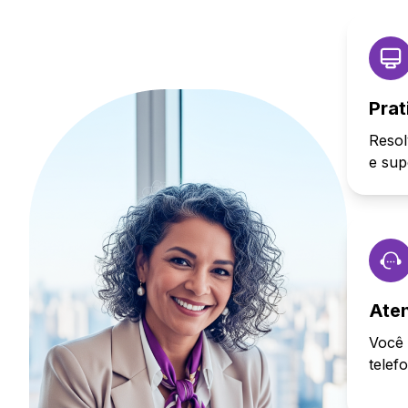
Prat
Resol
e sup
Ate
Você 
telef