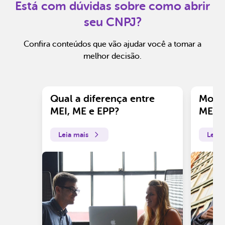
Está com dúvidas sobre como abrir
seu CNPJ?
Confira conteúdos que vão ajudar você a tomar a
melhor decisão.
Qual a diferença entre
Motiv
MEI, ME e EPP?
ME?
Leia mais
Leia 