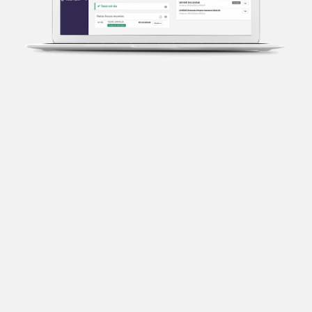
Transparência fiscal
Entenda cada imposto com base no CNAE e no
faturamento da sua empresa.
Conciliação bancária
Categorize suas transações e facilite sua
organização e declaração do IR.
Previsão de impostos
Saiba com antecedência quanto vai pagar para se
planejar melhor.