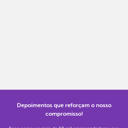
Notas fiscais
Emita, importe e cancele notas fiscais de maneira
mais prática.
Gestão completa
Controle financeiro, contábil e de RH em um só
lugar.
Notificações
Receba alertas para não perder prazos e manter
tudo em dia.
Depoimentos que reforçam o nosso
compromisso!