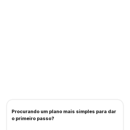
Contabilidade completa que ainda te dá acesso
a consultas, academias e estúdios com WellHub
e Starbem.
Todos os benefícios do plano Unique, mais:
Agendamento de contas ou emissão de notas
fiscais: Até 100 operações por mês
Importação até 800 notas fiscais
Importação de extrato bancário: Até 3 contas
Procurando um plano mais simples para dar
o primeiro passo?