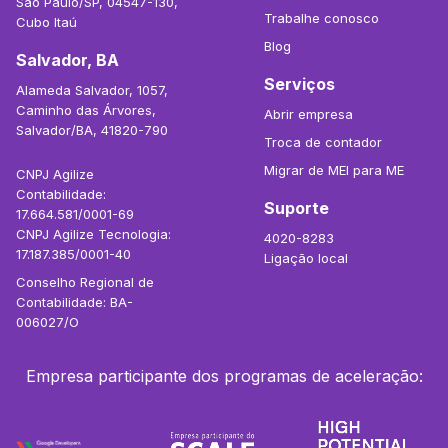
São Paulo/SP, 04547-130,
Trabalhe conosco
Cubo Itaú
Blog
Salvador, BA
Serviços
Alameda Salvador, 1057,
Caminho das Árvores,
Abrir empresa
Salvador/BA, 41820-790
Troca de contador
Migrar de MEI para ME
CNPJ Agilize
Contabilidade:
Suporte
17.664.581/0001-69
CNPJ Agilize Tecnologia:
4020-8283
17.187.385/0001-40
Ligação local
Conselho Regional de
Contabilidade: BA-
006027/O
Empresa participante dos programas de aceleração: