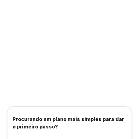
Contabilidade completa que ainda te dá acesso
a consultas, academias e estúdios com WellHub
e Starbem.
Todos os benefícios do plano Unique, mais:
Agendamento de contas ou emissão de notas
fiscais: Até 100 operações por mês
Importação até 800 notas fiscais
Importação de extrato bancário: Até 3 contas
Procurando um plano mais simples para dar
o primeiro passo?