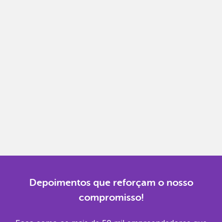
Notas fiscais
Emita, importe e cancele notas fiscais de maneira
mais prática.
Gestão completa
Controle financeiro, contábil e de RH em um só
lugar.
Notificações
Receba alertas para não perder prazos e manter
tudo em dia.
Depoimentos que reforçam o nosso
compromisso!