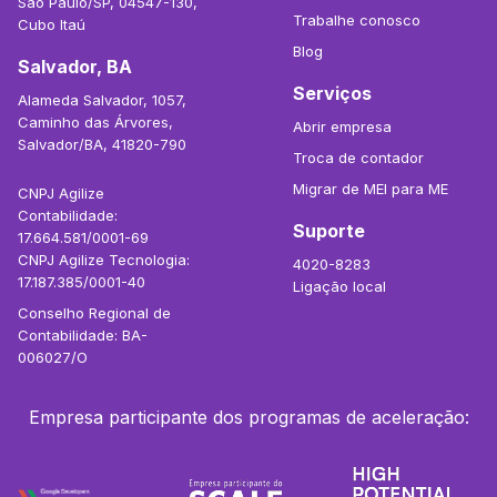
São Paulo/SP, 04547-130,
Trabalhe conosco
Cubo Itaú
Blog
Salvador, BA
Serviços
Alameda Salvador, 1057,
Caminho das Árvores,
Abrir empresa
Salvador/BA, 41820-790
Troca de contador
Migrar de MEI para ME
CNPJ Agilize
Contabilidade:
Suporte
17.664.581/0001-69
CNPJ Agilize Tecnologia:
4020-8283
17.187.385/0001-40
Ligação local
Conselho Regional de
Contabilidade: BA-
006027/O
Empresa participante dos programas de aceleração: