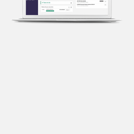
Transparência fiscal
Entenda cada imposto com base no CNAE e no
faturamento da sua empresa.
Conciliação bancária
Categorize suas transações e facilite sua
organização e declaração do IR.
Previsão de impostos
Saiba com antecedência quanto vai pagar para se
planejar melhor.