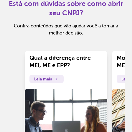
Está com dúvidas sobre como abrir
seu CNPJ?
Confira conteúdos que vão ajudar você a tomar a
melhor decisão.
Qual a diferença entre
Motiv
MEI, ME e EPP?
ME?
Leia mais
Leia 