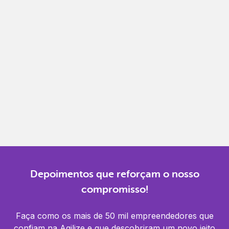
Emita, importe e cancele notas fiscais de maneira
mais prática.
Gestão completa
Controle financeiro, contábil e de RH em um só
lugar.
Notificações
Receba alertas para não perder prazos e manter
tudo em dia.
Depoimentos que reforçam o nosso
compromisso!
Faça como os mais de 50 mil empreendedores que
confiam na Agilize e que descobriram um novo jeito