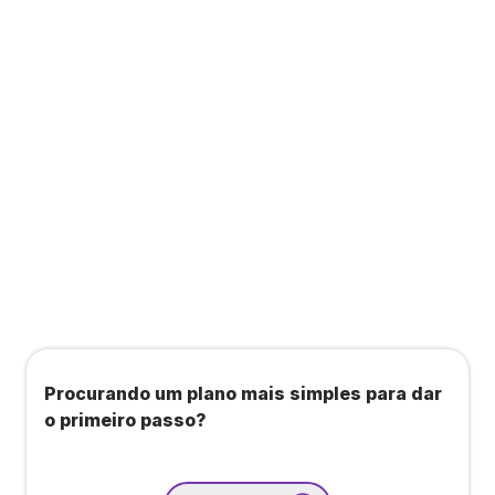
a consultas, academias e estúdios com WellHub
e Starbem.
Todos os benefícios do plano Unique, mais:
Agendamento de contas ou emissão de notas
fiscais: Até 100 operações por mês
Importação até 800 notas fiscais
Importação de extrato bancário: Até 3 contas
Procurando um plano mais simples para dar
o primeiro passo?