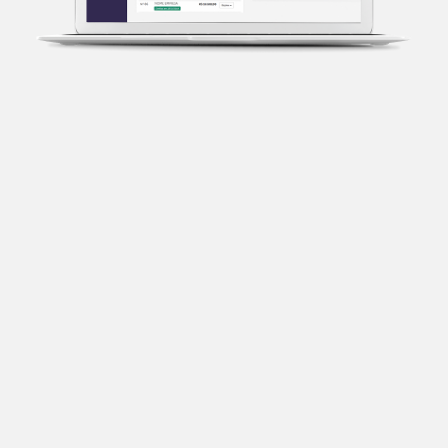
Transparência fiscal
Entenda cada imposto com base no CNAE e no
faturamento da sua empresa.
Conciliação bancária
Categorize suas transações e facilite sua
organização e declaração do IR.
Previsão de impostos
Saiba com antecedência quanto vai pagar para se
planejar melhor.
Notas fiscais