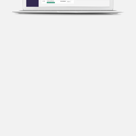
Transparência fiscal
Entenda cada imposto com base no CNAE e no
faturamento da sua empresa.
Conciliação bancária
Categorize suas transações e facilite sua
organização e declaração do IR.
Previsão de impostos
Saiba com antecedência quanto vai pagar para se
planejar melhor.
Notas fiscais