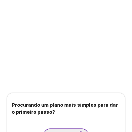
a consultas, academias e estúdios com WellHub
e Starbem.
Todos os benefícios do plano Unique, mais:
Agendamento de contas ou emissão de notas
fiscais: Até 100 operações por mês
Importação até 800 notas fiscais
Importação de extrato bancário: Até 3 contas
Procurando um plano mais simples para dar
o primeiro passo?