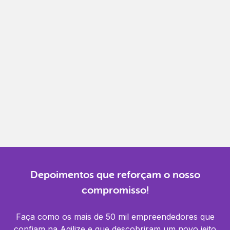
Emita, importe e cancele notas fiscais de maneira
mais prática.
Gestão completa
Controle financeiro, contábil e de RH em um só
lugar.
Notificações
Receba alertas para não perder prazos e manter
tudo em dia.
Depoimentos que reforçam o nosso
compromisso!
Faça como os mais de 50 mil empreendedores que
confiam na Agilize e que descobriram um novo jeito