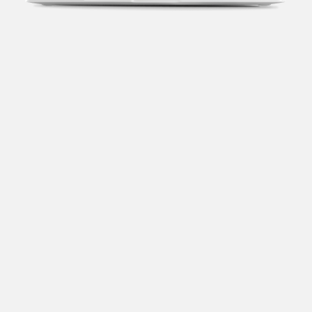
Transparência fiscal
Entenda cada imposto com base no CNAE e no
faturamento da sua empresa.
Conciliação bancária
Categorize suas transações e facilite sua
organização e declaração do IR.
Previsão de impostos
Saiba com antecedência quanto vai pagar para se
planejar melhor.
Notas fiscais
Emita, importe e cancele notas fiscais de maneira
mais prática.