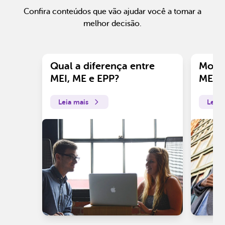
Confira conteúdos que vão ajudar você a tomar a
melhor decisão.
Qual a diferença entre
Motiv
MEI, ME e EPP?
ME?
Leia mais
Leia 