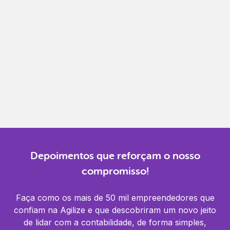
Gestão completa
Controle financeiro, contábil e de RH em um só
lugar.
Notificações
Receba alertas para não perder prazos e manter
tudo em dia.
Depoimentos que reforçam o nosso
compromisso!
Faça como os mais de 50 mil empreendedores que
confiam na Agilize e que descobriram um novo jeito
de lidar com a contabilidade, de forma simples,