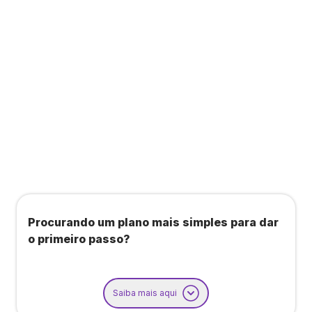
Todos os benefícios do plano Unique, mais:
Agendamento de contas ou emissão de notas
fiscais: Até 100 operações por mês
Importação até 800 notas fiscais
Importação de extrato bancário: Até 3 contas
Procurando um plano mais simples para dar
o primeiro passo?
Saiba mais aqui