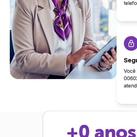
telef
Seg
Você 
00602
aten
+
0
anos