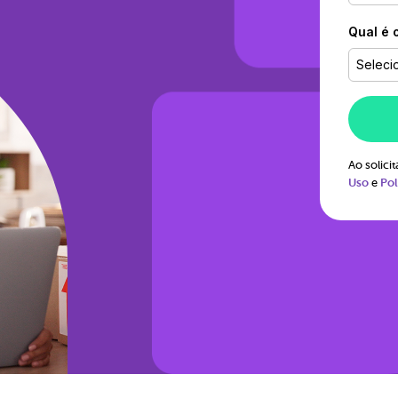
Qual é 
Seleci
Ao solic
Uso
e
Pol