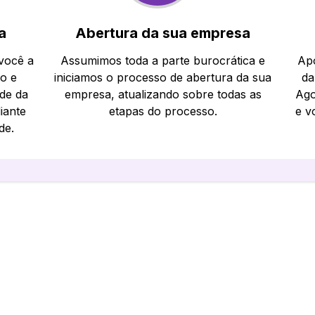
a
Abertura da sua empresa
 você a
Assumimos toda a parte burocrática e
Apó
io e
iniciamos o processo de abertura da sua
da
ade da
empresa, atualizando sobre todas as
Ago
iante
etapas do processo.
e v
de.