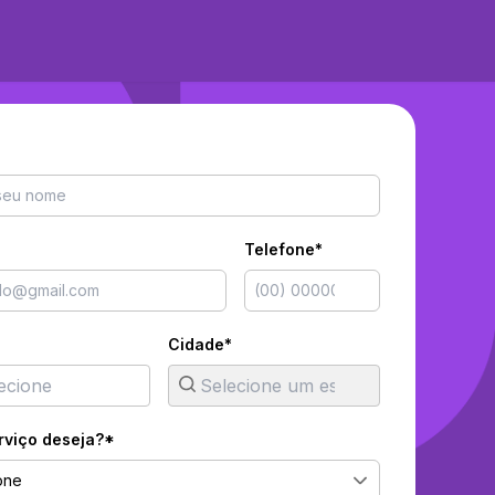
Telefone*
Cidade*
rviço deseja?*
one