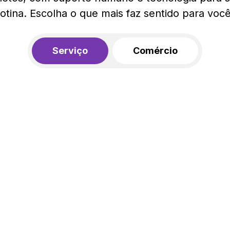
rotina. Escolha o que mais faz sentido para você
Serviço
Comércio
R$ 562,00
450,00
R$
/mês
20% de desconto