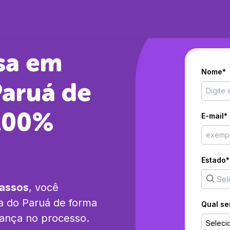
sa em
Nome*
Paruá
de
 100%
E-mail*
Estado*
passos
, você
a do Paruá
de forma
Qual se
rança no processo.
Seleci