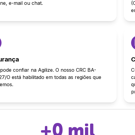
one, e-mail ou chat.
(
e
urança
C
pode confiar na Agilize. O nosso CRC BA-
C
7/O está habilitado em todas as regiões que
c
demos.
q
p
+
0
mil