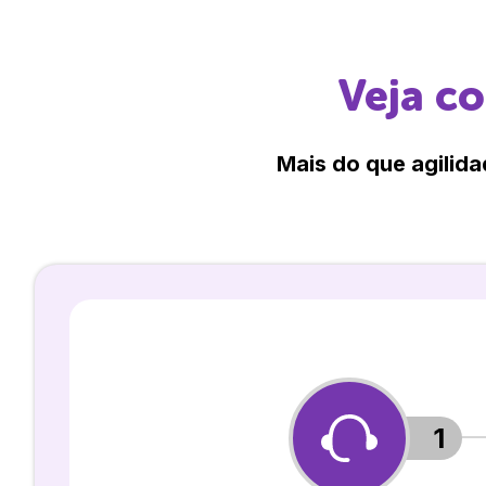
Veja c
Mais do que agilida
1