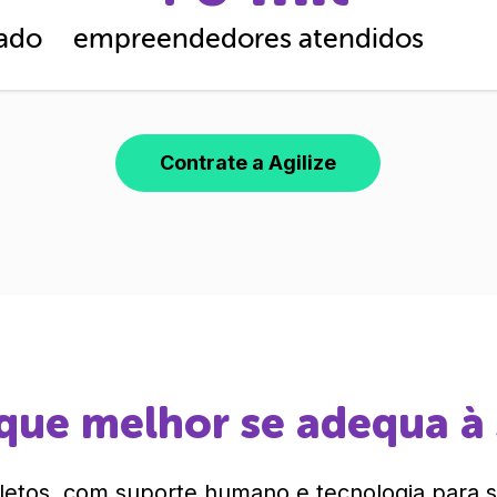
cado
empreendedores atendidos
Contrate a Agilize
que melhor se adequa à
etos, com suporte humano e tecnologia para si