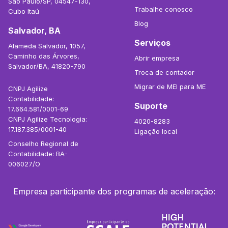
São Paulo/SP, 04547-130,
Trabalhe conosco
Cubo Itaú
Blog
Salvador, BA
Serviços
Alameda Salvador, 1057,
Caminho das Árvores,
Abrir empresa
Salvador/BA, 41820-790
Troca de contador
Migrar de MEI para ME
CNPJ Agilize
Contabilidade:
Suporte
17.664.581/0001-69
CNPJ Agilize Tecnologia:
4020-8283
17.187.385/0001-40
Ligação local
Conselho Regional de
Contabilidade: BA-
006027/O
Empresa participante dos programas de aceleração: