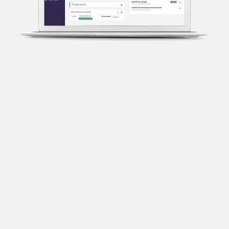
Transparência fiscal
Entenda cada imposto com base no CNAE e no
faturamento da sua empresa.
Conciliação bancária
Categorize suas transações e facilite sua
organização e declaração do IR.
Previsão de impostos
Saiba com antecedência quanto vai pagar para se
planejar melhor.