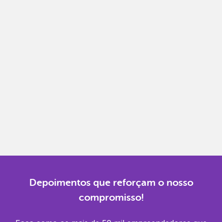
Notas fiscais
Emita, importe e cancele notas fiscais de maneira
mais prática.
Gestão completa
Controle financeiro, contábil e de RH em um só
lugar.
Notificações
Receba alertas para não perder prazos e manter
tudo em dia.
Depoimentos que reforçam o nosso
compromisso!