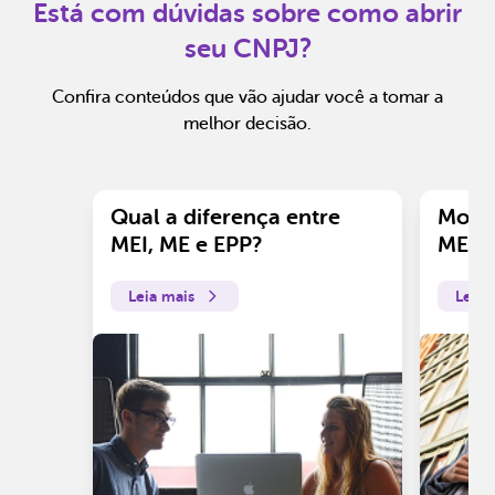
Está com dúvidas sobre como abrir
seu CNPJ?
Confira conteúdos que vão ajudar você a tomar a
melhor decisão.
Qual a diferença entre
Motiv
MEI, ME e EPP?
ME?
Leia mais
Leia 