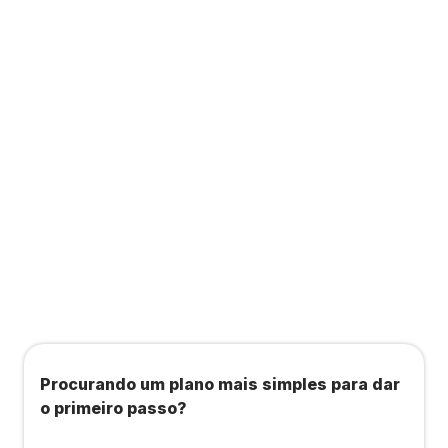
Contabilidade completa que ainda te dá acesso
a consultas, academias e estúdios com WellHub
e Starbem.
Todos os benefícios do plano Unique, mais:
Agendamento de contas ou emissão de notas
fiscais: Até 100 operações por mês
Importação até 800 notas fiscais
Importação de extrato bancário: Até 3 contas
Procurando um plano mais simples para dar
o primeiro passo?