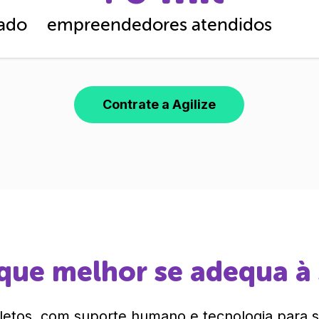
cado
empreendedores atendidos
Contrate a Agilize
que melhor se adequa à
etos, com suporte humano e tecnologia para si