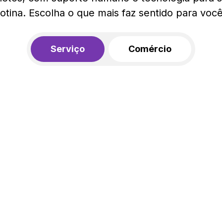
rotina. Escolha o que mais faz sentido para você
Serviço
Comércio
R$ 562,00
450,00
R$
/mês
20% de desconto