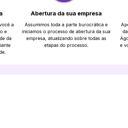
a
Abertura da sua empresa
 você a
Assumimos toda a parte burocrática e
Apó
io e
iniciamos o processo de abertura da sua
da
ade da
empresa, atualizando sobre todas as
Ago
iante
etapas do processo.
e v
de.