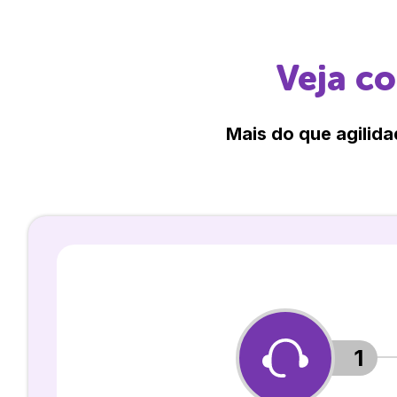
Veja c
Mais do que agilida
1