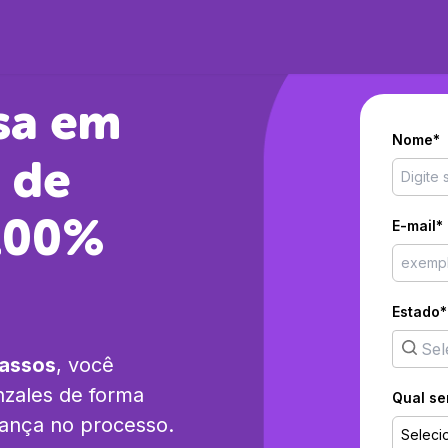
sa em
Nome*
s
de
 100%
E-mail*
Estado*
passos
, você
zales
de forma
Qual se
rança no processo.
Seleci