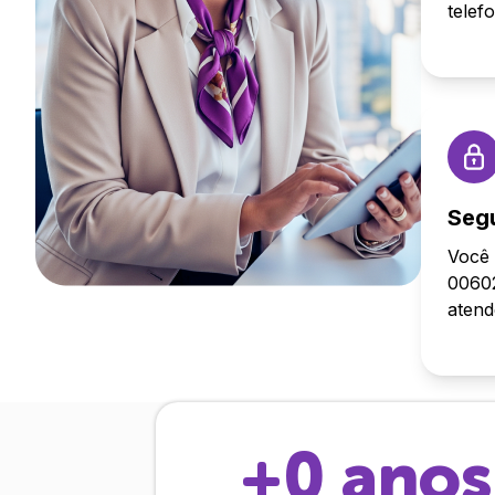
telef
Seg
Você 
00602
aten
+
0
anos