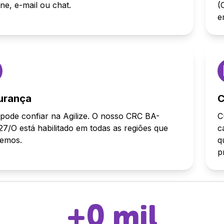
one, e-mail ou chat.
(
e
urança
C
pode confiar na Agilize. O nosso CRC BA-
C
7/O está habilitado em todas as regiões que
c
demos.
q
p
+
0
mil