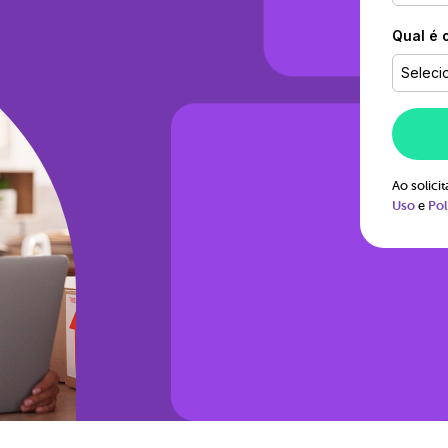
Qual é 
Seleci
Ao solic
Uso
e
Pol