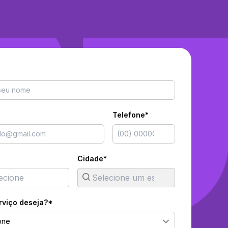
Telefone*
Cidade*
rviço deseja?*
one