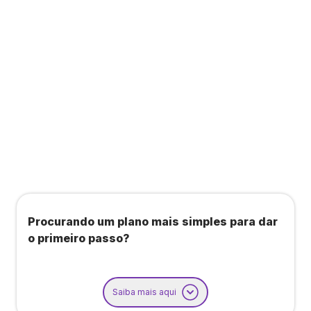
Todos os benefícios do plano Unique, mais:
Agendamento de contas ou emissão de notas
fiscais: Até 100 operações por mês
Importação até 800 notas fiscais
Importação de extrato bancário: Até 3 contas
Procurando um plano mais simples para dar
o primeiro passo?
Saiba mais aqui