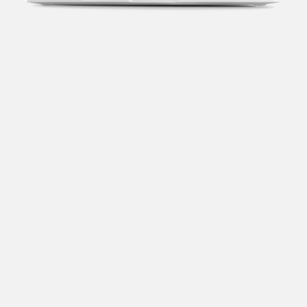
Transparência fiscal
Entenda cada imposto com base no CNAE e no
faturamento da sua empresa.
Conciliação bancária
Categorize suas transações e facilite sua
organização e declaração do IR.
Previsão de impostos
Saiba com antecedência quanto vai pagar para se
planejar melhor.
Notas fiscais
Emita, importe e cancele notas fiscais de maneira
mais prática.