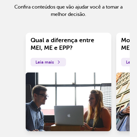
Confira conteúdos que vão ajudar você a tomar a
melhor decisão.
Qual a diferença entre
Motiv
MEI, ME e EPP?
ME?
Leia mais
Leia 