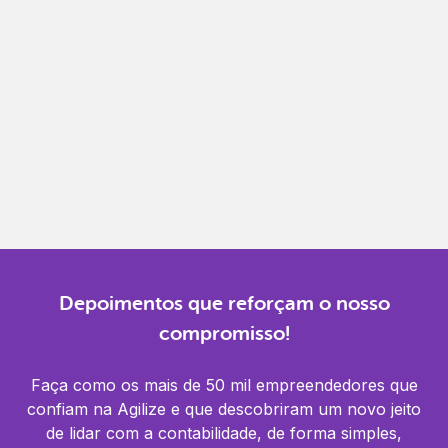
Gestão completa
Controle financeiro, contábil e de RH em um só
lugar.
Notificações
Receba alertas para não perder prazos e manter
tudo em dia.
Depoimentos que reforçam o nosso
compromisso!
Faça como os mais de 50 mil empreendedores que
confiam na Agilize e que descobriram um novo jeito
de lidar com a contabilidade, de forma simples,