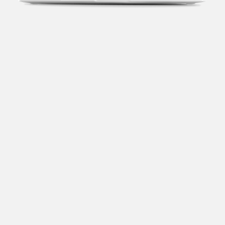
Transparência fiscal
Entenda cada imposto com base no CNAE e no
faturamento da sua empresa.
Conciliação bancária
Categorize suas transações e facilite sua
organização e declaração do IR.
Previsão de impostos
Saiba com antecedência quanto vai pagar para se
planejar melhor.
Notas fiscais
Emita, importe e cancele notas fiscais de maneira
mais prática.