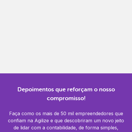
Gestão completa
Controle financeiro, contábil e de RH em um só
lugar.
Notificações
Receba alertas para não perder prazos e manter
tudo em dia.
Depoimentos que reforçam o nosso
compromisso!
Faça como os mais de 50 mil empreendedores que
confiam na Agilize e que descobriram um novo jeito
de lidar com a contabilidade, de forma simples,