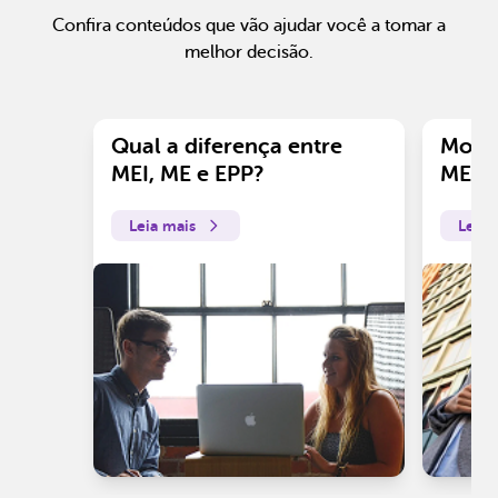
Confira conteúdos que vão ajudar você a tomar a
melhor decisão.
Qual a diferença entre
Motiv
MEI, ME e EPP?
ME?
Leia mais
Leia 