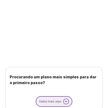
Todos os benefícios do plano Unique, mais:
Agendamento de contas ou emissão de notas
fiscais: Até 100 operações por mês
Importação até 800 notas fiscais
Importação de extrato bancário: Até 3 contas
Procurando um plano mais simples para dar
o primeiro passo?
Saiba mais aqui