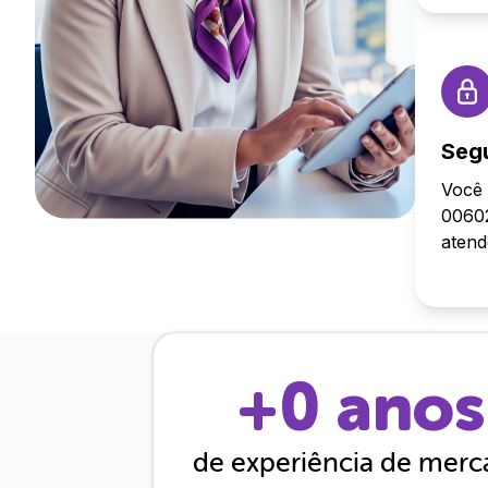
Seg
Você 
00602
aten
+
0
anos
de experiência de mer