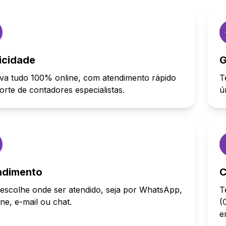
icidade
G
va tudo 100% online, com atendimento rápido
T
orte de contadores especialistas.
ú
ndimento
C
escolhe onde ser atendido, seja por WhatsApp,
T
one, e-mail ou chat.
(
e