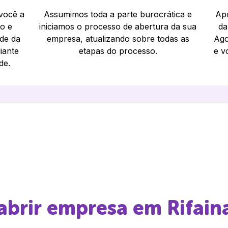
 você a
Assumimos toda a parte burocrática e
Apó
io e
iniciamos o processo de abertura da sua
da
ade da
empresa, atualizando sobre todas as
Ago
iante
etapas do processo.
e v
de.
 abrir empresa em
Rifain