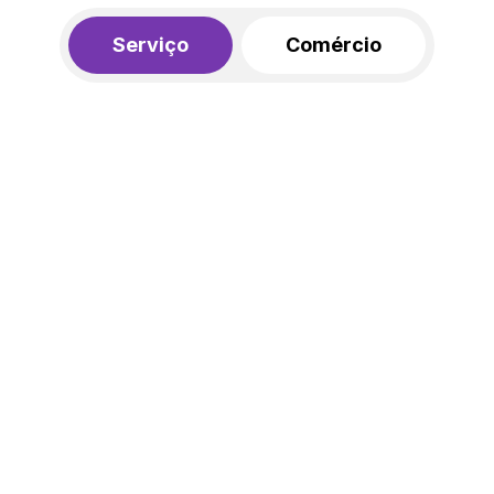
Serviço
Comércio
R$ 562,00
450,00
R$
/mês
20% de desconto