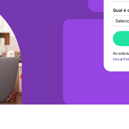
Qual é 
Seleci
Ao solic
Uso
e
Pol