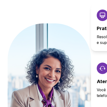
Prat
Resol
e sup
Ate
Você 
telef