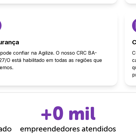
urança
C
pode confiar na Agilize. O nosso CRC BA-
C
7/O está habilitado em todas as regiões que
c
demos.
q
p
+
0
mil
cado
empreendedores atendidos