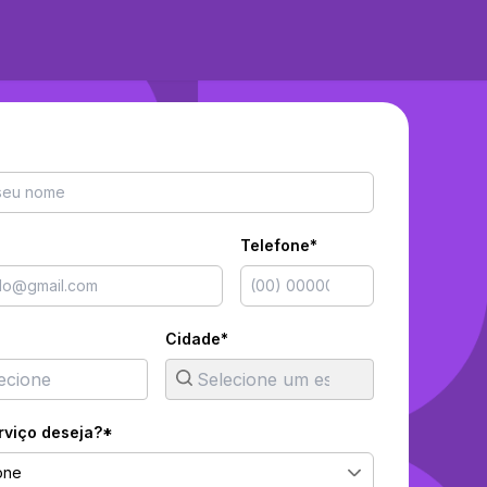
Telefone*
Cidade*
rviço deseja?*
one