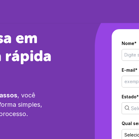
sa em
Nome*
 rápida
E-mail*
passos
, você
Estado*
forma simples,
 processo.
Qual se
Seleci