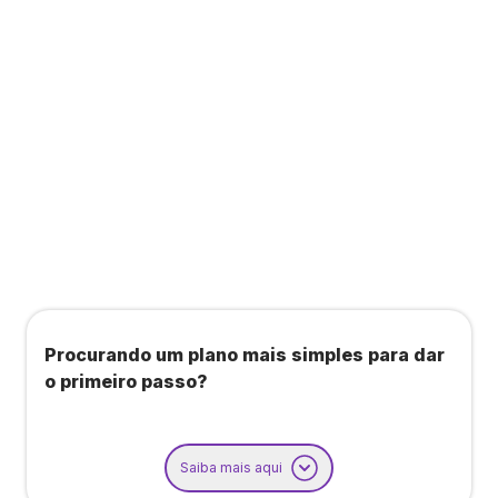
Todos os benefícios do plano Unique, mais:
Agendamento de contas ou emissão de notas
fiscais: Até 100 operações por mês
Importação até 800 notas fiscais
Importação de extrato bancário: Até 3 contas
Procurando um plano mais simples para dar
o primeiro passo?
Saiba mais aqui