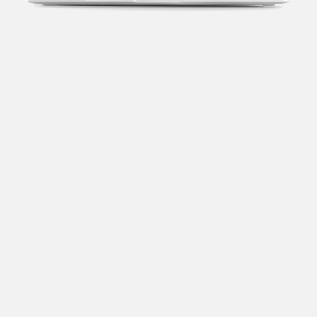
Transparência fiscal
Entenda cada imposto com base no CNAE e no
faturamento da sua empresa.
Conciliação bancária
Categorize suas transações e facilite sua
organização e declaração do IR.
Previsão de impostos
Saiba com antecedência quanto vai pagar para se
planejar melhor.
Notas fiscais
Emita, importe e cancele notas fiscais de maneira
mais prática.