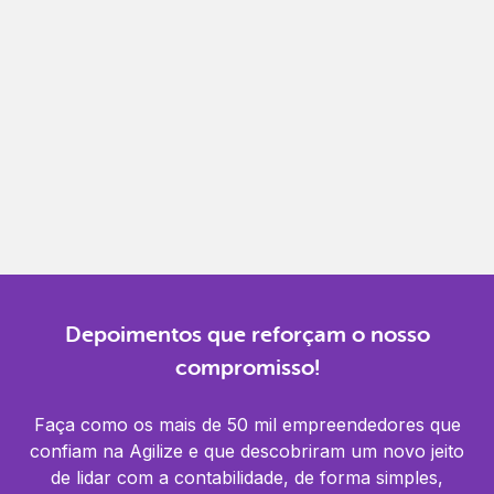
Gestão completa
Controle financeiro, contábil e de RH em um só
lugar.
Notificações
Receba alertas para não perder prazos e manter
tudo em dia.
Depoimentos que reforçam o nosso
compromisso!
Faça como os mais de 50 mil empreendedores que
confiam na Agilize e que descobriram um novo jeito
de lidar com a contabilidade, de forma simples,