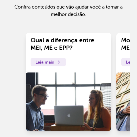
Confira conteúdos que vão ajudar você a tomar a
melhor decisão.
Qual a diferença entre
Motiv
MEI, ME e EPP?
ME?
Leia mais
Leia 