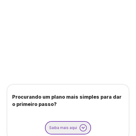
Todos os benefícios do plano Unique, mais:
Agendamento de contas ou emissão de notas
fiscais: Até 100 operações por mês
Importação até 800 notas fiscais
Importação de extrato bancário: Até 3 contas
Procurando um plano mais simples para dar
o primeiro passo?
Saiba mais aqui