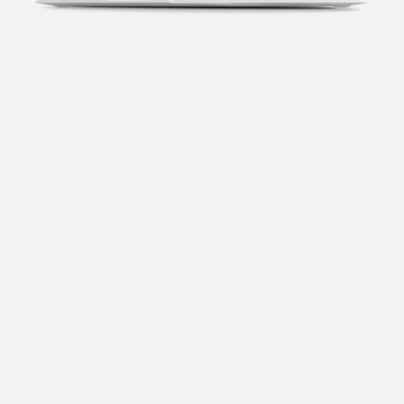
Transparência fiscal
Entenda cada imposto com base no CNAE e no
faturamento da sua empresa.
Conciliação bancária
Categorize suas transações e facilite sua
organização e declaração do IR.
Previsão de impostos
Saiba com antecedência quanto vai pagar para se
planejar melhor.
Notas fiscais
Emita, importe e cancele notas fiscais de maneira
mais prática.