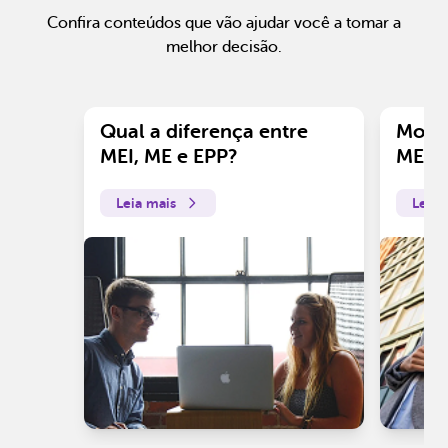
Confira conteúdos que vão ajudar você a tomar a
melhor decisão.
Qual a diferença entre
Motiv
MEI, ME e EPP?
ME?
Leia mais
Leia 