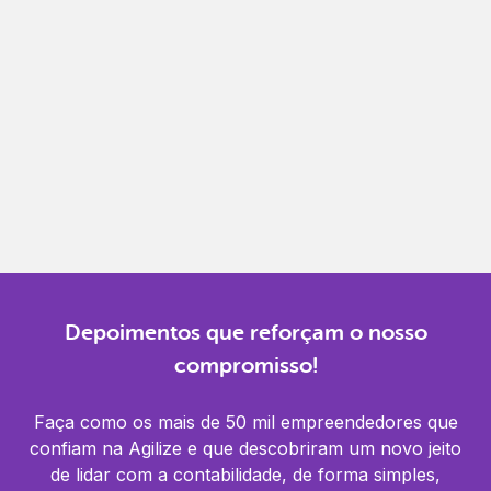
Gestão completa
Controle financeiro, contábil e de RH em um só
lugar.
Notificações
Receba alertas para não perder prazos e manter
tudo em dia.
Depoimentos que reforçam o nosso
compromisso!
Faça como os mais de 50 mil empreendedores que
confiam na Agilize e que descobriram um novo jeito
de lidar com a contabilidade, de forma simples,