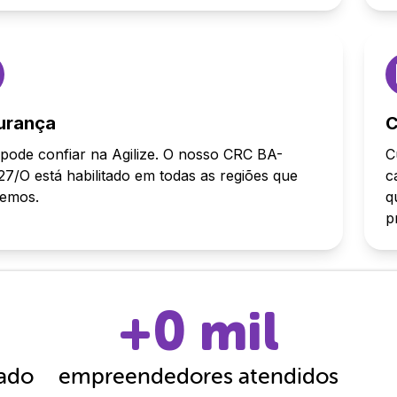
urança
C
pode confiar na Agilize. O nosso CRC BA-
C
7/O está habilitado em todas as regiões que
c
demos.
q
p
+
0
mil
cado
empreendedores atendidos