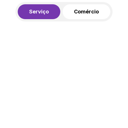
Serviço
Comércio
R$ 562,00
450,00
R$
/mês
20% de desconto