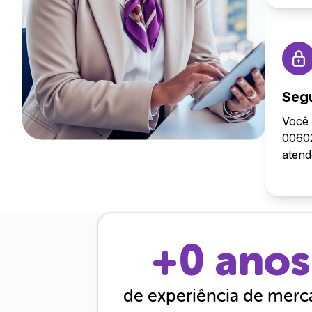
Seg
Você 
00602
aten
+
0
anos
de experiência de mer