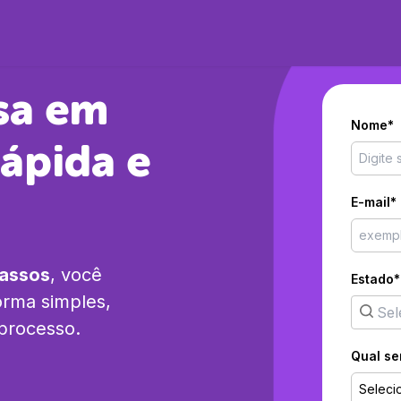
sa em
Nome*
ápida e
E-mail*
passos
, você
Estado*
orma simples,
 processo.
Qual se
Seleci