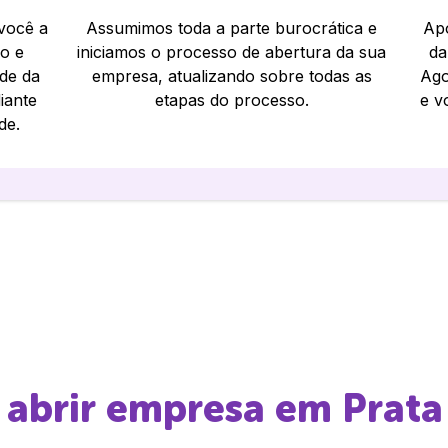
 você a
Assumimos toda a parte burocrática e
Apó
io e
iniciamos o processo de abertura da sua
da
ade da
empresa, atualizando sobre todas as
Ago
iante
etapas do processo.
e v
de.
e abrir empresa em
Prata