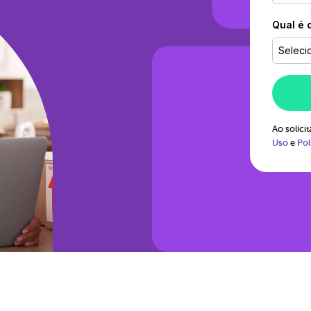
Qual é 
Seleci
Ao solic
Uso
e
Pol