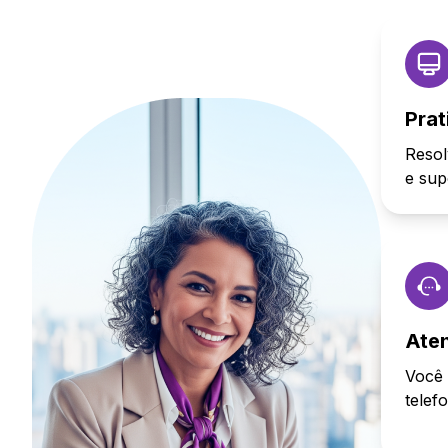
Prat
Resol
e sup
Ate
Você 
telef