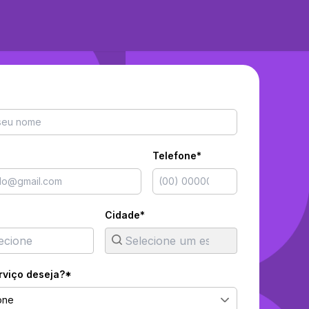
Telefone*
Cidade*
rviço deseja?*
one