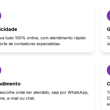
icidade
G
va tudo 100% online, com atendimento rápido
T
orte de contadores especialistas.
ú
ndimento
C
escolhe onde ser atendido, seja por WhatsApp,
T
one, e-mail ou chat.
(
e