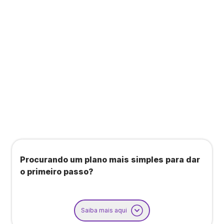
Todos os benefícios do plano Unique, mais:
Agendamento de contas ou emissão de notas
fiscais: Até 100 operações por mês
Importação até 800 notas fiscais
Importação de extrato bancário: Até 3 contas
Procurando um plano mais simples para dar
o primeiro passo?
Saiba mais aqui