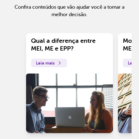
Confira conteúdos que vão ajudar você a tomar a
melhor decisão.
Qual a diferença entre
Motiv
MEI, ME e EPP?
ME?
Leia mais
Leia 