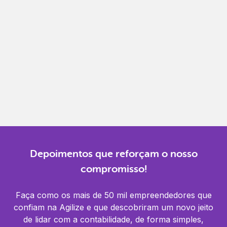
Gestão completa
Controle financeiro, contábil e de RH em um só
lugar.
Notificações
Receba alertas para não perder prazos e manter
tudo em dia.
Depoimentos que reforçam o nosso
compromisso!
Faça como os mais de 50 mil empreendedores que
confiam na Agilize e que descobriram um novo jeito
de lidar com a contabilidade, de forma simples,