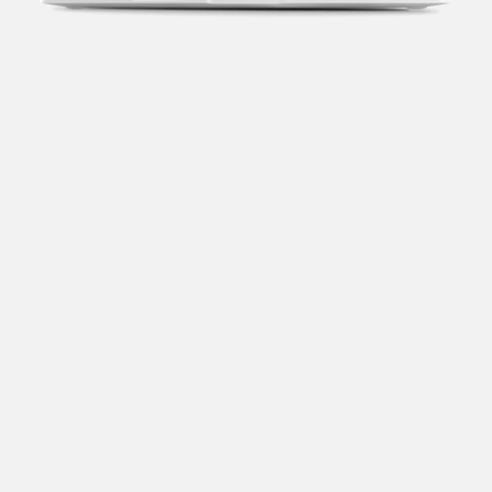
Transparência fiscal
Entenda cada imposto com base no CNAE e no
faturamento da sua empresa.
Conciliação bancária
Categorize suas transações e facilite sua
organização e declaração do IR.
Previsão de impostos
Saiba com antecedência quanto vai pagar para se
planejar melhor.
Notas fiscais
Emita, importe e cancele notas fiscais de maneira
mais prática.