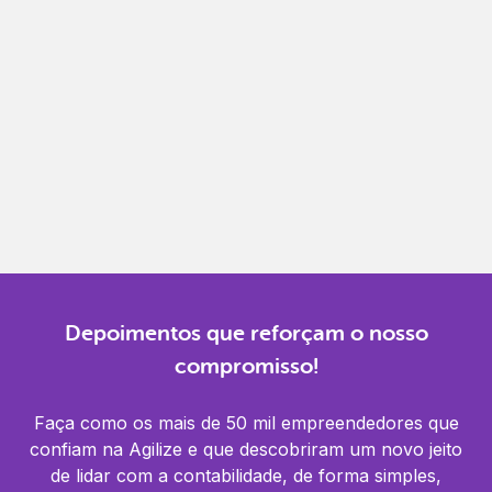
Gestão completa
Controle financeiro, contábil e de RH em um só
lugar.
Notificações
Receba alertas para não perder prazos e manter
tudo em dia.
Depoimentos que reforçam o nosso
compromisso!
Faça como os mais de 50 mil empreendedores que
confiam na Agilize e que descobriram um novo jeito
de lidar com a contabilidade, de forma simples,