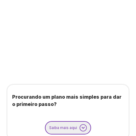
Todos os benefícios do plano Unique, mais:
Agendamento de contas ou emissão de notas
fiscais: Até 100 operações por mês
Importação até 800 notas fiscais
Importação de extrato bancário: Até 3 contas
Procurando um plano mais simples para dar
o primeiro passo?
Saiba mais aqui