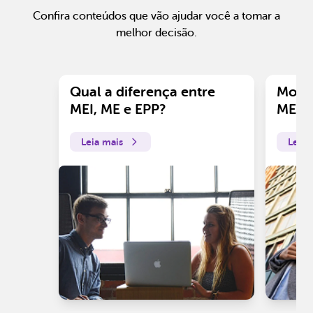
Confira conteúdos que vão ajudar você a tomar a
melhor decisão.
Qual a diferença entre
Motiv
MEI, ME e EPP?
ME?
Leia mais
Leia 