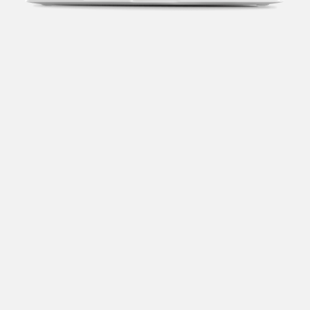
Transparência fiscal
Entenda cada imposto com base no CNAE e no
faturamento da sua empresa.
Conciliação bancária
Categorize suas transações e facilite sua
organização e declaração do IR.
Previsão de impostos
Saiba com antecedência quanto vai pagar para se
planejar melhor.
Notas fiscais
Emita, importe e cancele notas fiscais de maneira
mais prática.