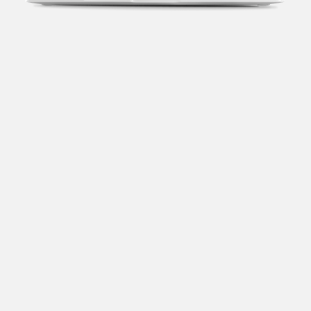
Transparência fiscal
Entenda cada imposto com base no CNAE e no
faturamento da sua empresa.
Conciliação bancária
Categorize suas transações e facilite sua
organização e declaração do IR.
Previsão de impostos
Saiba com antecedência quanto vai pagar para se
planejar melhor.
Notas fiscais
Emita, importe e cancele notas fiscais de maneira
mais prática.