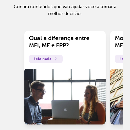
Confira conteúdos que vão ajudar você a tomar a
melhor decisão.
Qual a diferença entre
Motiv
MEI, ME e EPP?
ME?
Leia mais
Leia 