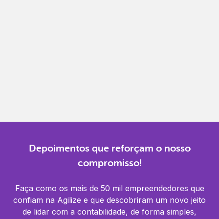
Gestão completa
Controle financeiro, contábil e de RH em um só
lugar.
Notificações
Receba alertas para não perder prazos e manter
tudo em dia.
Depoimentos que reforçam o nosso
compromisso!
Faça como os mais de 50 mil empreendedores que
confiam na Agilize e que descobriram um novo jeito
de lidar com a contabilidade, de forma simples,