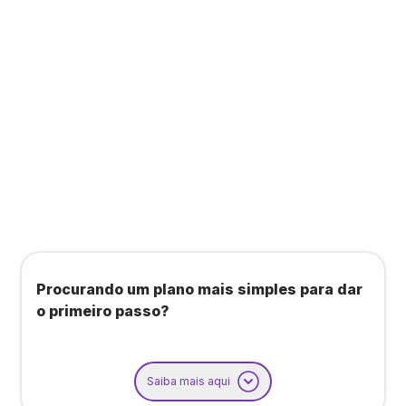
Todos os benefícios do plano Unique, mais:
Agendamento de contas ou emissão de notas
fiscais: Até 100 operações por mês
Importação até 800 notas fiscais
Importação de extrato bancário: Até 3 contas
Procurando um plano mais simples para dar
o primeiro passo?
Saiba mais aqui