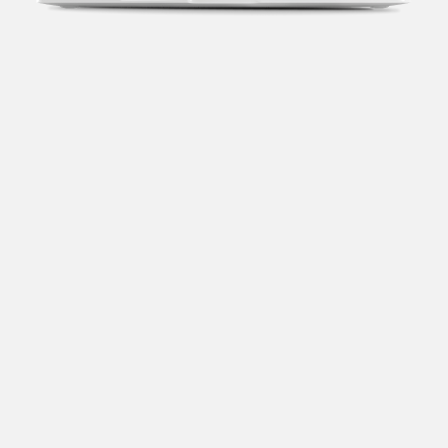
Transparência fiscal
Entenda cada imposto com base no CNAE e no
faturamento da sua empresa.
Conciliação bancária
Categorize suas transações e facilite sua
organização e declaração do IR.
Previsão de impostos
Saiba com antecedência quanto vai pagar para se
planejar melhor.
Notas fiscais
Emita, importe e cancele notas fiscais de maneira
mais prática.