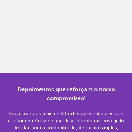
Gestão completa
Controle financeiro, contábil e de RH em um só
lugar.
Notificações
Receba alertas para não perder prazos e manter
tudo em dia.
Depoimentos que reforçam o nosso
compromisso!
Faça como os mais de 50 mil empreendedores que
confiam na Agilize e que descobriram um novo jeito
de lidar com a contabilidade, de forma simples,