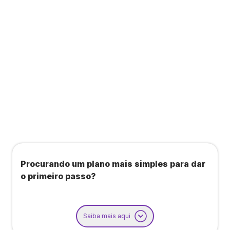
Todos os benefícios do plano Unique, mais:
Agendamento de contas ou emissão de notas
fiscais: Até 100 operações por mês
Importação até 800 notas fiscais
Importação de extrato bancário: Até 3 contas
Procurando um plano mais simples para dar
o primeiro passo?
Saiba mais aqui