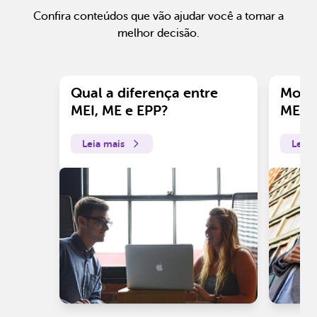
Confira conteúdos que vão ajudar você a tomar a
melhor decisão.
Qual a diferença entre
Motiv
MEI, ME e EPP?
ME?
Leia mais
Leia 