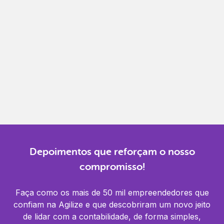
Gestão completa
Controle financeiro, contábil e de RH em um só
lugar.
Notificações
Receba alertas para não perder prazos e manter
tudo em dia.
Depoimentos que reforçam o nosso
compromisso!
Faça como os mais de 50 mil empreendedores que
confiam na Agilize e que descobriram um novo jeito
de lidar com a contabilidade, de forma simples,