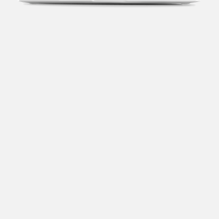
Transparência fiscal
Entenda cada imposto com base no CNAE e no
faturamento da sua empresa.
Conciliação bancária
Categorize suas transações e facilite sua
organização e declaração do IR.
Previsão de impostos
Saiba com antecedência quanto vai pagar para se
planejar melhor.
Notas fiscais
Emita, importe e cancele notas fiscais de maneira
mais prática.