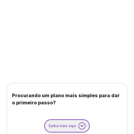
Todos os benefícios do plano Unique, mais:
Agendamento de contas ou emissão de notas
fiscais: Até 100 operações por mês
Importação até 800 notas fiscais
Importação de extrato bancário: Até 3 contas
Procurando um plano mais simples para dar
o primeiro passo?
Saiba mais aqui