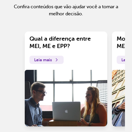
Confira conteúdos que vão ajudar você a tomar a
melhor decisão.
Qual a diferença entre
Motiv
MEI, ME e EPP?
ME?
Leia mais
Leia 