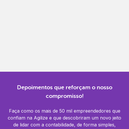
Gestão completa
Controle financeiro, contábil e de RH em um só
lugar.
Notificações
Receba alertas para não perder prazos e manter
tudo em dia.
Depoimentos que reforçam o nosso
compromisso!
Faça como os mais de 50 mil empreendedores que
confiam na Agilize e que descobriram um novo jeito
de lidar com a contabilidade, de forma simples,