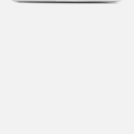
Transparência fiscal
Entenda cada imposto com base no CNAE e no
faturamento da sua empresa.
Conciliação bancária
Categorize suas transações e facilite sua
organização e declaração do IR.
Previsão de impostos
Saiba com antecedência quanto vai pagar para se
planejar melhor.
Notas fiscais
Emita, importe e cancele notas fiscais de maneira
mais prática.