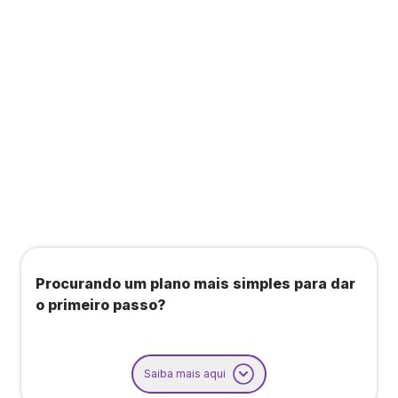
Todos os benefícios do plano Unique, mais:
Agendamento de contas ou emissão de notas
fiscais: Até 100 operações por mês
Importação até 800 notas fiscais
Importação de extrato bancário: Até 3 contas
Procurando um plano mais simples para dar
o primeiro passo?
Saiba mais aqui