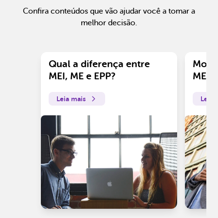
Confira conteúdos que vão ajudar você a tomar a
melhor decisão.
Qual a diferença entre
Motiv
MEI, ME e EPP?
ME?
Leia mais
Leia 