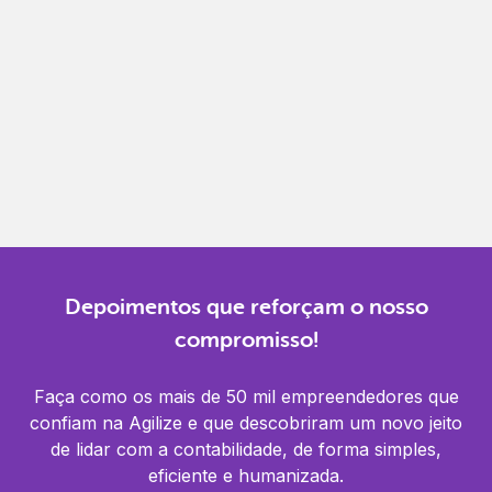
Gestão completa
Controle financeiro, contábil e de RH em um só
lugar.
Notificações
Receba alertas para não perder prazos e manter
tudo em dia.
Depoimentos que reforçam o nosso
compromisso!
Faça como os mais de 50 mil empreendedores que
confiam na Agilize e que descobriram um novo jeito
de lidar com a contabilidade, de forma simples,
eficiente e humanizada.