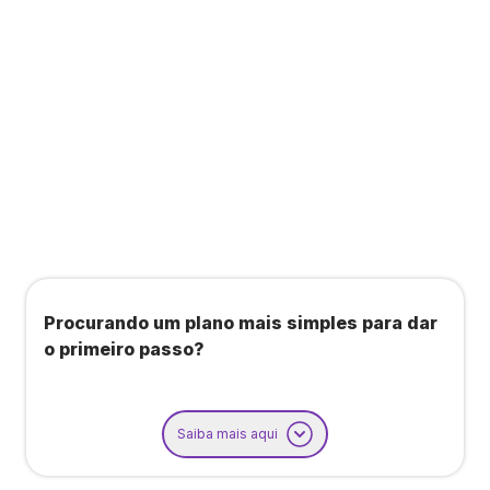
Todos os benefícios do plano Unique, mais:
Agendamento de contas ou emissão de notas
fiscais: Até 100 operações por mês
Importação até 800 notas fiscais
Importação de extrato bancário: Até 3 contas
Procurando um plano mais simples para dar
o primeiro passo?
Saiba mais aqui