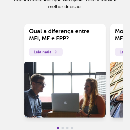
melhor decisão.
Qual a diferença entre
Motiv
MEI, ME e EPP?
ME?
Leia mais
Leia 