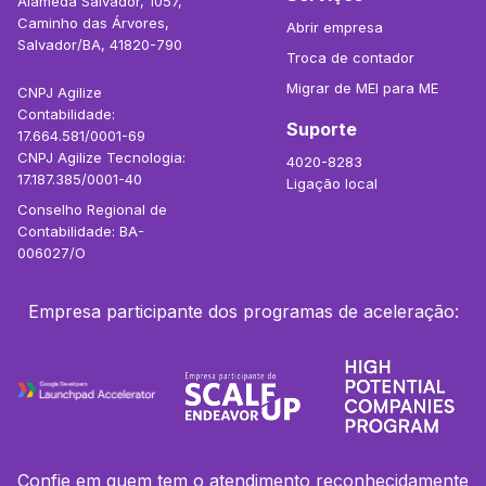
Alameda Salvador, 1057,
Caminho das Árvores,
Abrir empresa
Salvador/BA, 41820-790
Troca de contador
Migrar de MEI para ME
CNPJ Agilize
Contabilidade:
Suporte
17.664.581/0001-69
CNPJ Agilize Tecnologia:
4020-8283
17.187.385/0001-40
Ligação local
Conselho Regional de
Contabilidade: BA-
006027/O
Empresa participante dos programas de aceleração:
Confie em quem tem o atendimento reconhecidamente