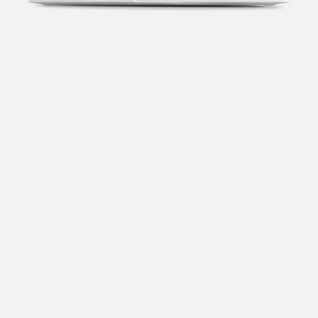
Transparência fiscal
Entenda cada imposto com base no CNAE e no
faturamento da sua empresa.
Conciliação bancária
Categorize suas transações e facilite sua
organização e declaração do IR.
Previsão de impostos
Saiba com antecedência quanto vai pagar para se
planejar melhor.
Notas fiscais
Emita, importe e cancele notas fiscais de maneira
mais prática.