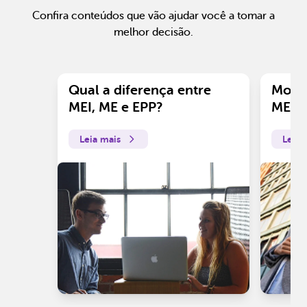
Confira conteúdos que vão ajudar você a tomar a
melhor decisão.
Qual a diferença entre
Motiv
MEI, ME e EPP?
ME?
Leia mais
Leia 