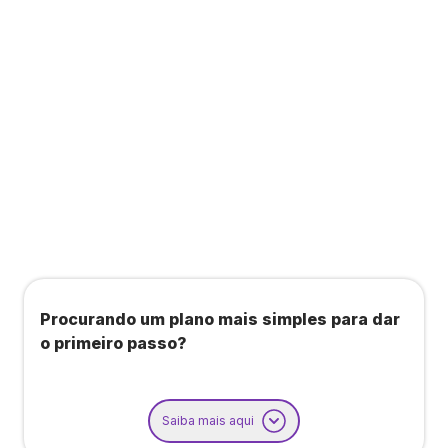
Todos os benefícios do plano Unique, mais:
Agendamento de contas ou emissão de notas
fiscais: Até 100 operações por mês
Importação até 800 notas fiscais
Importação de extrato bancário: Até 3 contas
Procurando um plano mais simples para dar
o primeiro passo?
Saiba mais aqui