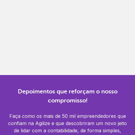
Gestão completa
Controle financeiro, contábil e de RH em um só
lugar.
Notificações
Receba alertas para não perder prazos e manter
tudo em dia.
Depoimentos que reforçam o nosso
compromisso!
Faça como os mais de 50 mil empreendedores que
confiam na Agilize e que descobriram um novo jeito
de lidar com a contabilidade, de forma simples,