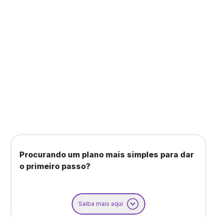
Todos os benefícios do plano Unique, mais:
Agendamento de contas ou emissão de notas
fiscais: Até 100 operações por mês
Importação até 800 notas fiscais
Importação de extrato bancário: Até 3 contas
Procurando um plano mais simples para dar
o primeiro passo?
Saiba mais aqui