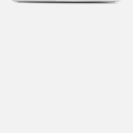
Transparência fiscal
Entenda cada imposto com base no CNAE e no
faturamento da sua empresa.
Conciliação bancária
Categorize suas transações e facilite sua
organização e declaração do IR.
Previsão de impostos
Saiba com antecedência quanto vai pagar para se
planejar melhor.
Notas fiscais
Emita, importe e cancele notas fiscais de maneira
mais prática.