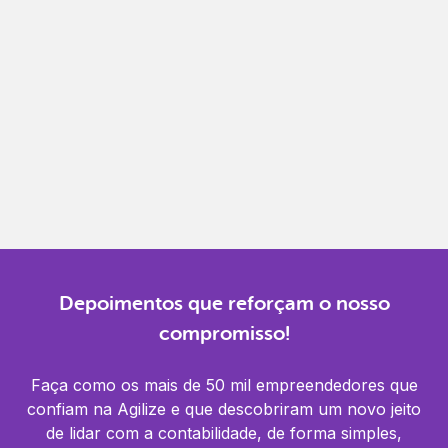
Gestão completa
Controle financeiro, contábil e de RH em um só
lugar.
Notificações
Receba alertas para não perder prazos e manter
tudo em dia.
Depoimentos que reforçam o nosso
compromisso!
Faça como os mais de 50 mil empreendedores que
confiam na Agilize e que descobriram um novo jeito
de lidar com a contabilidade, de forma simples,