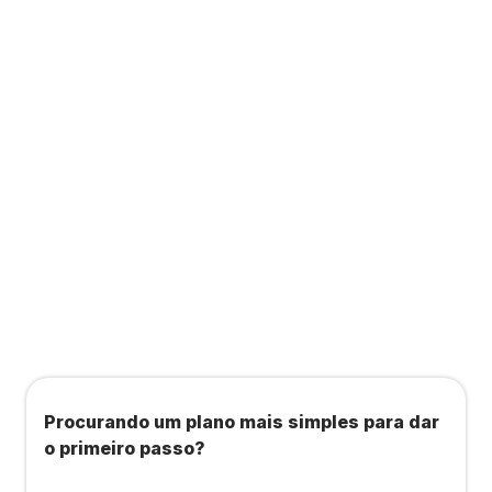
Contabilidade completa que ainda te dá acesso
a consultas, academias e estúdios com WellHub
e Starbem.
Todos os benefícios do plano Unique, mais:
Agendamento de contas ou emissão de notas
fiscais: Até 100 operações por mês
Importação até 800 notas fiscais
Importação de extrato bancário: Até 3 contas
Procurando um plano mais simples para dar
o primeiro passo?