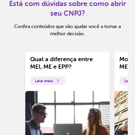
Está com dúvidas sobre como abrir
seu CNPJ?
Confira conteúdos que vão ajudar você a tomar a
melhor decisão.
Qual a diferença entre
Motiv
MEI, ME e EPP?
ME?
Leia mais
Leia 