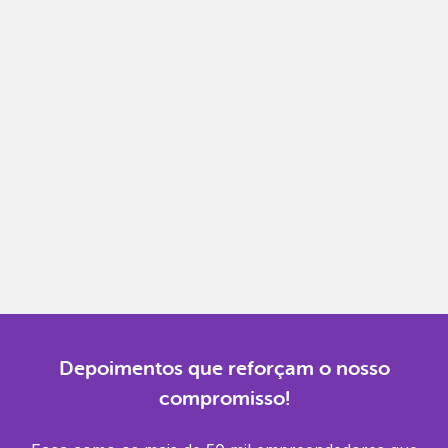
Notas fiscais
Emita, importe e cancele notas fiscais de maneira
mais prática.
Gestão completa
Controle financeiro, contábil e de RH em um só
lugar.
Notificações
Receba alertas para não perder prazos e manter
tudo em dia.
Depoimentos que reforçam o nosso
compromisso!