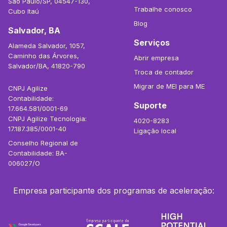
São Paulo/SP, 04547-130,
Trabalhe conosco
Cubo Itaú
Blog
Salvador, BA
Serviços
Alameda Salvador, 1057,
Caminho das Árvores,
Abrir empresa
Salvador/BA, 41820-790
Troca de contador
Migrar de MEI para ME
CNPJ Agilize
Contabilidade:
Suporte
17.664.581/0001-69
CNPJ Agilize Tecnologia:
4020-8283
17.187.385/0001-40
Ligação local
Conselho Regional de
Contabilidade: BA-
006027/O
Empresa participante dos programas de aceleração: