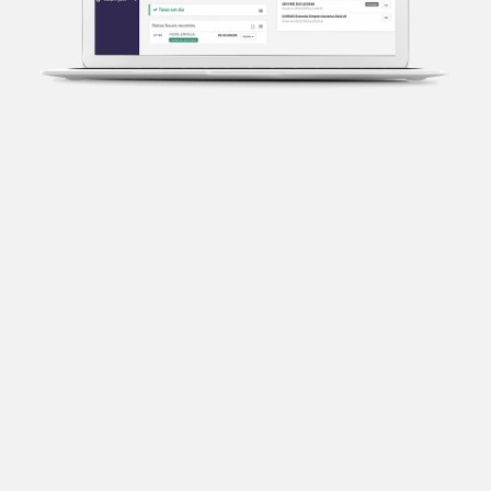
Transparência fiscal
Entenda cada imposto com base no CNAE e no
faturamento da sua empresa.
Conciliação bancária
Categorize suas transações e facilite sua
organização e declaração do IR.
Previsão de impostos
Saiba com antecedência quanto vai pagar para se
planejar melhor.