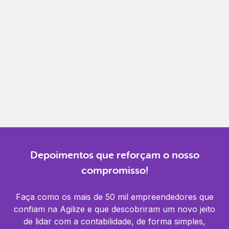
Gestão completa
Controle financeiro, contábil e de RH em um só
lugar.
Notificações
Receba alertas para não perder prazos e manter
tudo em dia.
Depoimentos que reforçam o nosso
compromisso!
Faça como os mais de 50 mil empreendedores que
confiam na Agilize e que descobriram um novo jeito
de lidar com a contabilidade, de forma simples,