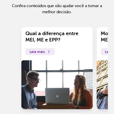
Confira conteúdos que vão ajudar você a tomar a
melhor decisão.
Qual a diferença entre
Motiv
MEI, ME e EPP?
ME?
Leia mais
Leia 