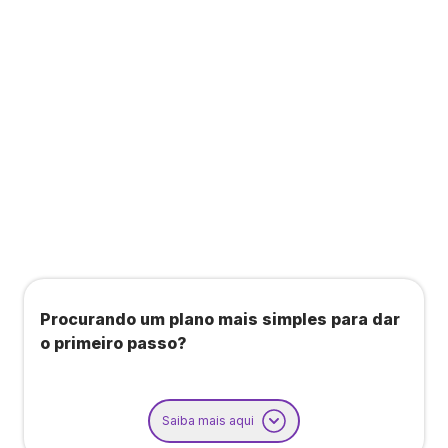
Todos os benefícios do plano Unique, mais:
Agendamento de contas ou emissão de notas
fiscais: Até 100 operações por mês
Importação até 800 notas fiscais
Importação de extrato bancário: Até 3 contas
Procurando um plano mais simples para dar
o primeiro passo?
Saiba mais aqui