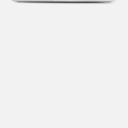
Transparência fiscal
Entenda cada imposto com base no CNAE e no
faturamento da sua empresa.
Conciliação bancária
Categorize suas transações e facilite sua
organização e declaração do IR.
Previsão de impostos
Saiba com antecedência quanto vai pagar para se
planejar melhor.
Notas fiscais
Emita, importe e cancele notas fiscais de maneira
mais prática.