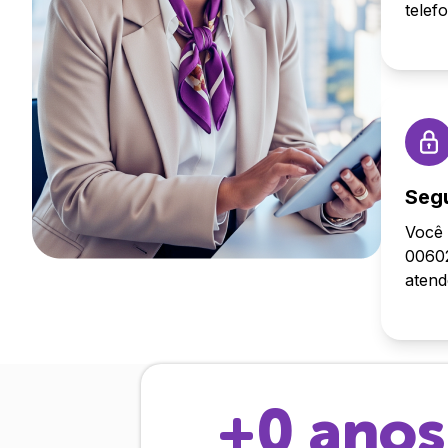
telef
Seg
Você 
00602
aten
+
0
anos