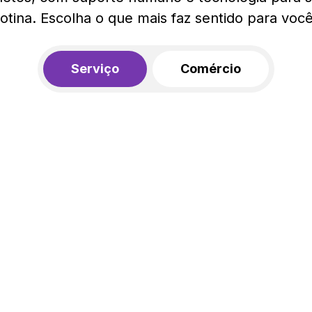
rotina. Escolha o que mais faz sentido para você
Serviço
Comércio
R$ 562,00
450,00
R$
/mês
20% de desconto