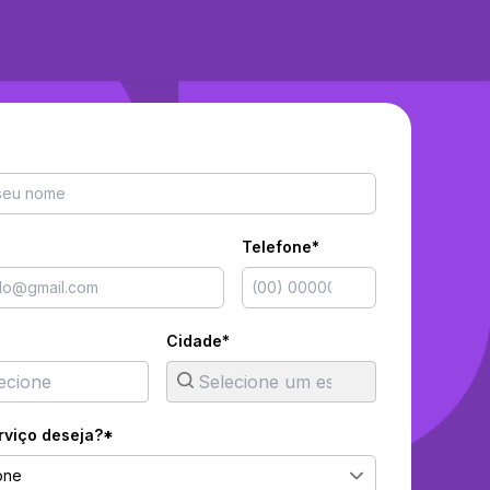
Telefone*
Cidade*
rviço deseja?*
one