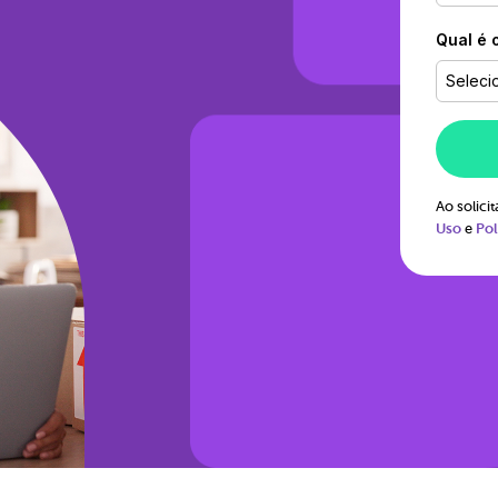
Qual é 
Seleci
Ao solic
Uso
e
Pol