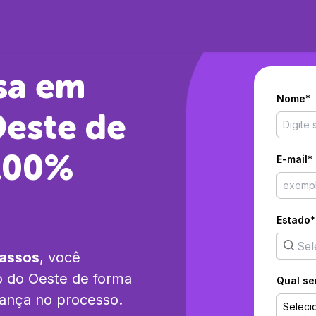
sa em
Nome*
Oeste
de
 100%
E-mail*
Estado*
passos
, você
o do Oeste
de forma
Qual se
rança no processo.
Seleci