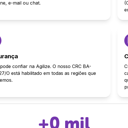
one, e-mail ou chat.
(
e
urança
C
pode confiar na Agilize. O nosso CRC BA-
C
7/O está habilitado em todas as regiões que
c
demos.
q
p
+
0
mil