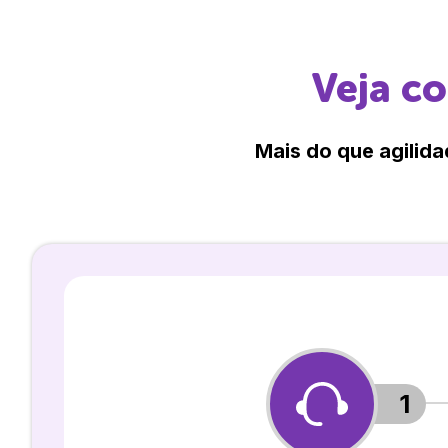
Veja c
Mais do que agilida
1