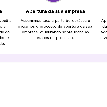
a
Abertura da sua empresa
 você a
Assumimos toda a parte burocrática e
Apó
io e
iniciamos o processo de abertura da sua
da
ade da
empresa, atualizando sobre todas as
Ago
iante
etapas do processo.
e v
de.