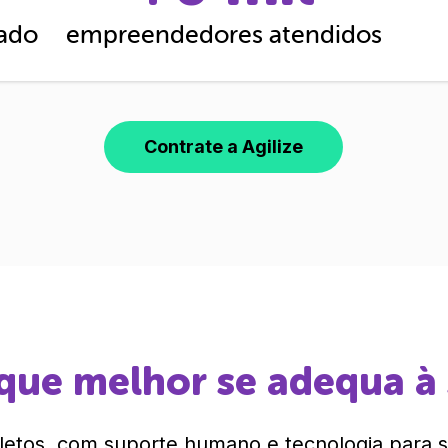
cado
empreendedores atendidos
Contrate a Agilize
que melhor se adequa à
etos, com suporte humano e tecnologia para si