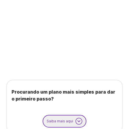
Todos os benefícios do plano Unique, mais:
Agendamento de contas ou emissão de notas
fiscais: Até 100 operações por mês
Importação até 800 notas fiscais
Importação de extrato bancário: Até 3 contas
Procurando um plano mais simples para dar
o primeiro passo?
Saiba mais aqui