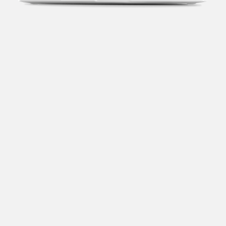
Transparência fiscal
Entenda cada imposto com base no CNAE e no
faturamento da sua empresa.
Conciliação bancária
Categorize suas transações e facilite sua
organização e declaração do IR.
Previsão de impostos
Saiba com antecedência quanto vai pagar para se
planejar melhor.
Notas fiscais
Emita, importe e cancele notas fiscais de maneira
mais prática.