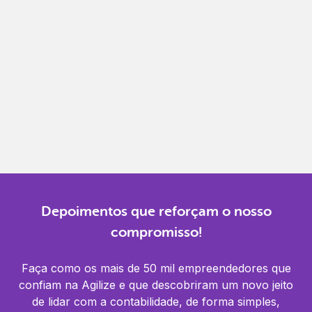
Gestão completa
Controle financeiro, contábil e de RH em um só
lugar.
Notificações
Receba alertas para não perder prazos e manter
tudo em dia.
Depoimentos que reforçam o nosso
compromisso!
Faça como os mais de 50 mil empreendedores que
confiam na Agilize e que descobriram um novo jeito
de lidar com a contabilidade, de forma simples,