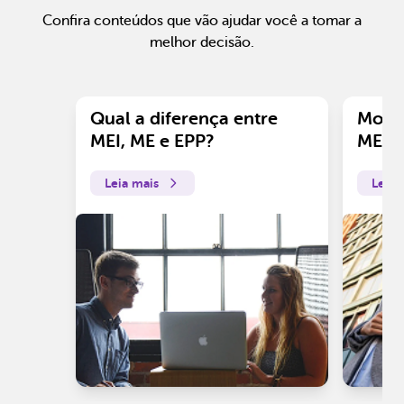
Confira conteúdos que vão ajudar você a tomar a
melhor decisão.
Qual a diferença entre
Motiv
MEI, ME e EPP?
ME?
Leia mais
Leia 