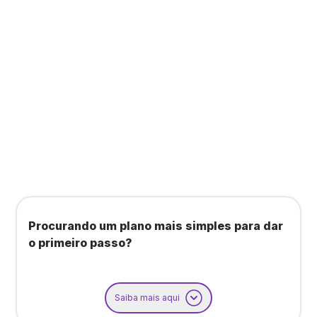
Todos os benefícios do plano Unique, mais:
Agendamento de contas ou emissão de notas
fiscais: Até 100 operações por mês
Importação até 800 notas fiscais
Importação de extrato bancário: Até 3 contas
Procurando um plano mais simples para dar
o primeiro passo?
Saiba mais aqui