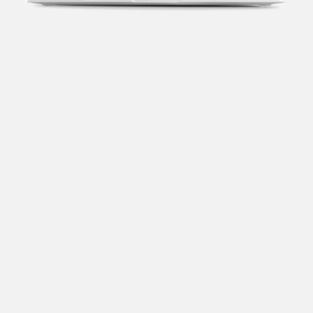
Transparência fiscal
Entenda cada imposto com base no CNAE e no
faturamento da sua empresa.
Conciliação bancária
Categorize suas transações e facilite sua
organização e declaração do IR.
Previsão de impostos
Saiba com antecedência quanto vai pagar para se
planejar melhor.
Notas fiscais
Emita, importe e cancele notas fiscais de maneira
mais prática.