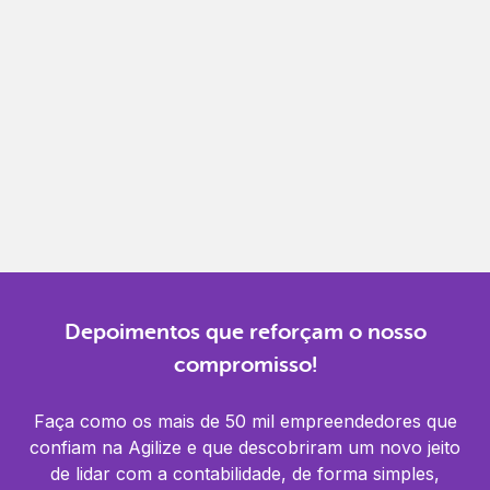
Gestão completa
Controle financeiro, contábil e de RH em um só
lugar.
Notificações
Receba alertas para não perder prazos e manter
tudo em dia.
Depoimentos que reforçam o nosso
compromisso!
Faça como os mais de 50 mil empreendedores que
confiam na Agilize e que descobriram um novo jeito
de lidar com a contabilidade, de forma simples,