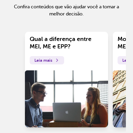
Confira conteúdos que vão ajudar você a tomar a
melhor decisão.
Qual a diferença entre
Motiv
MEI, ME e EPP?
ME?
Leia mais
Leia 