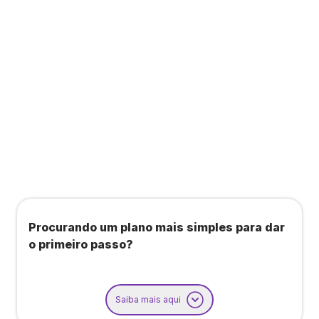
Todos os benefícios do plano Unique, mais:
Agendamento de contas ou emissão de notas
fiscais: Até 100 operações por mês
Importação até 800 notas fiscais
Importação de extrato bancário: Até 3 contas
Procurando um plano mais simples para dar
o primeiro passo?
Saiba mais aqui