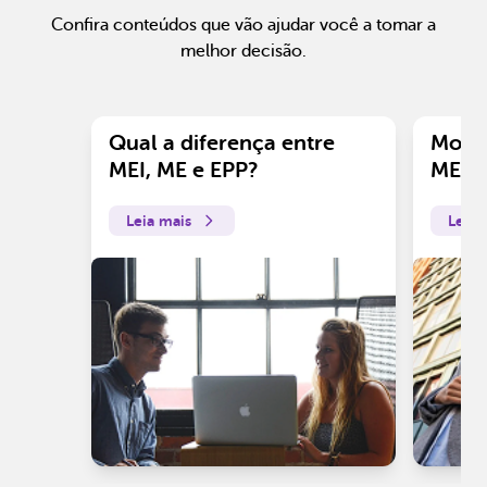
Confira conteúdos que vão ajudar você a tomar a
melhor decisão.
Qual a diferença entre
Motiv
MEI, ME e EPP?
ME?
Leia mais
Leia 