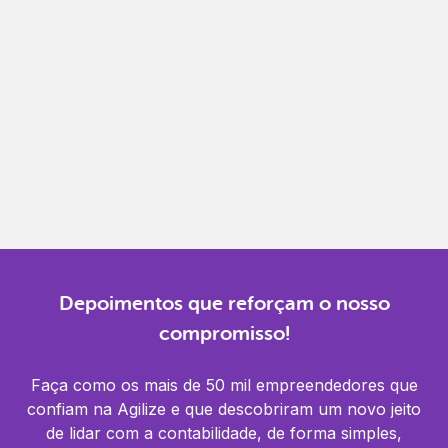
Gestão completa
Controle financeiro, contábil e de RH em um só
lugar.
Notificações
Receba alertas para não perder prazos e manter
tudo em dia.
Depoimentos que reforçam o nosso
compromisso!
Faça como os mais de 50 mil empreendedores que
confiam na Agilize e que descobriram um novo jeito
de lidar com a contabilidade, de forma simples,