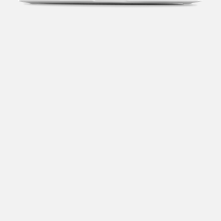
Transparência fiscal
Entenda cada imposto com base no CNAE e no
faturamento da sua empresa.
Conciliação bancária
Categorize suas transações e facilite sua
organização e declaração do IR.
Previsão de impostos
Saiba com antecedência quanto vai pagar para se
planejar melhor.
Notas fiscais
Emita, importe e cancele notas fiscais de maneira
mais prática.