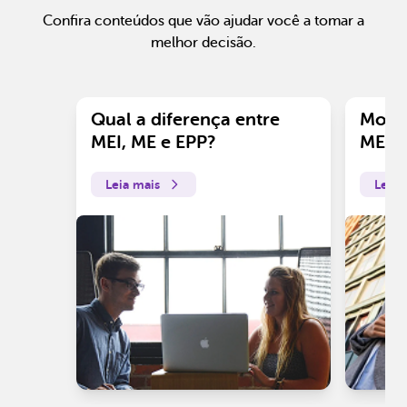
Confira conteúdos que vão ajudar você a tomar a
melhor decisão.
Qual a diferença entre
Motiv
MEI, ME e EPP?
ME?
Leia mais
Leia 