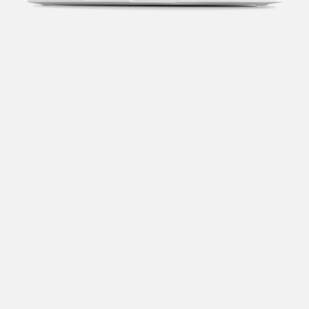
Transparência fiscal
Entenda cada imposto com base no CNAE e no
faturamento da sua empresa.
Conciliação bancária
Categorize suas transações e facilite sua
organização e declaração do IR.
Previsão de impostos
Saiba com antecedência quanto vai pagar para se
planejar melhor.
Notas fiscais
Emita, importe e cancele notas fiscais de maneira
mais prática.