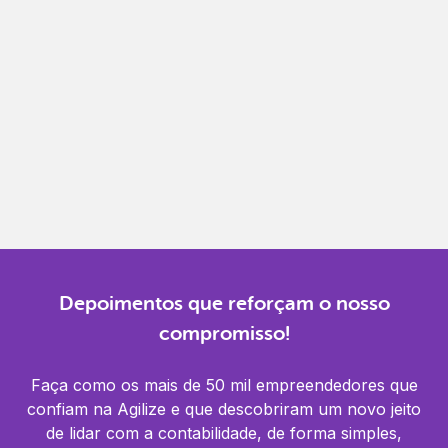
Gestão completa
Controle financeiro, contábil e de RH em um só
lugar.
Notificações
Receba alertas para não perder prazos e manter
tudo em dia.
Depoimentos que reforçam o nosso
compromisso!
Faça como os mais de 50 mil empreendedores que
confiam na Agilize e que descobriram um novo jeito
de lidar com a contabilidade, de forma simples,