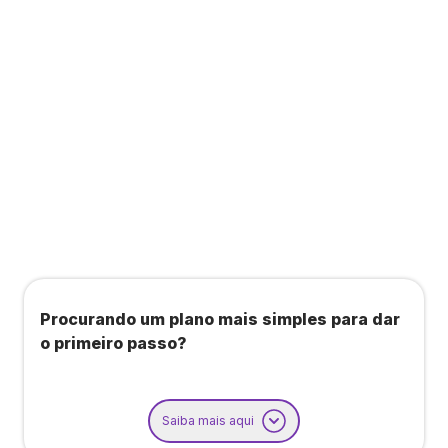
Todos os benefícios do plano Unique, mais:
Agendamento de contas ou emissão de notas
fiscais: Até 100 operações por mês
Importação até 800 notas fiscais
Importação de extrato bancário: Até 3 contas
Procurando um plano mais simples para dar
o primeiro passo?
Saiba mais aqui