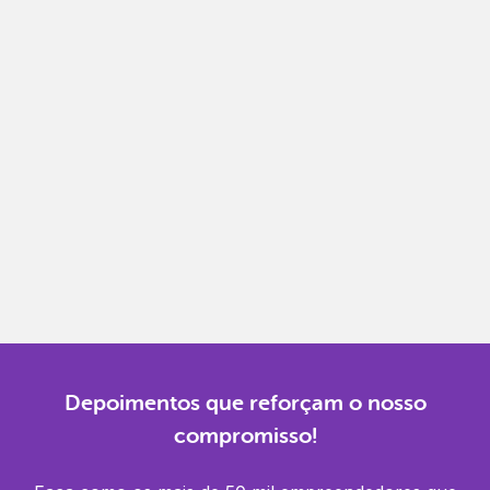
Notas fiscais
Emita, importe e cancele notas fiscais de maneira
mais prática.
Gestão completa
Controle financeiro, contábil e de RH em um só
lugar.
Notificações
Receba alertas para não perder prazos e manter
tudo em dia.
Depoimentos que reforçam o nosso
compromisso!