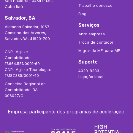
São Paulo/SP, 04547-130,
Trabalhe conosco
Cubo Itaú
Blog
Salvador, BA
Serviços
Alameda Salvador, 1057,
Caminho das Árvores,
Abrir empresa
Salvador/BA, 41820-790
Troca de contador
Migrar de MEI para ME
CNPJ Agilize
Contabilidade:
Suporte
17.664.581/0001-69
CNPJ Agilize Tecnologia:
4020-8283
17.187.385/0001-40
Ligação local
Conselho Regional de
Contabilidade: BA-
006027/O
Empresa participante dos programas de aceleração: