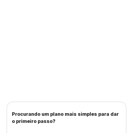
Contabilidade completa que ainda te dá acesso
a consultas, academias e estúdios com WellHub
e Starbem.
Todos os benefícios do plano Unique, mais:
Agendamento de contas ou emissão de notas
fiscais: Até 100 operações por mês
Importação até 800 notas fiscais
Importação de extrato bancário: Até 3 contas
Procurando um plano mais simples para dar
o primeiro passo?