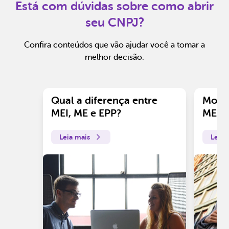
Está com dúvidas sobre como abrir
seu CNPJ?
Confira conteúdos que vão ajudar você a tomar a
melhor decisão.
Qual a diferença entre
Motiv
MEI, ME e EPP?
ME?
Leia mais
Leia 