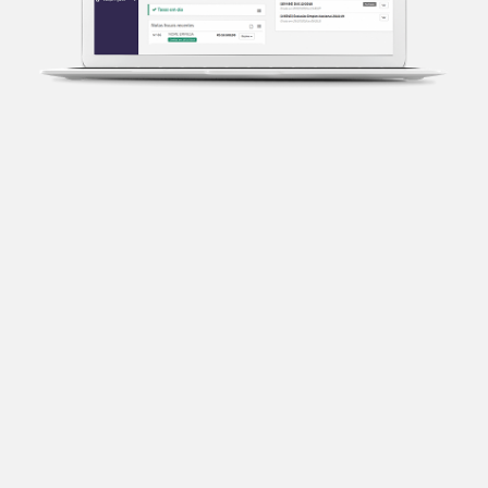
Transparência fiscal
Entenda cada imposto com base no CNAE e no
faturamento da sua empresa.
Conciliação bancária
Categorize suas transações e facilite sua
organização e declaração do IR.
Previsão de impostos
Saiba com antecedência quanto vai pagar para se
planejar melhor.