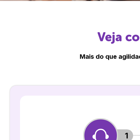
Veja c
Mais do que agilida
1