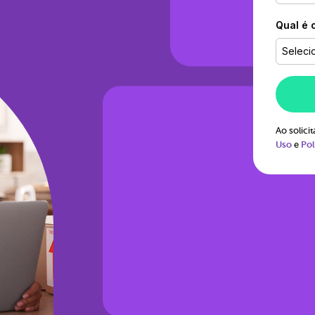
Qual é 
Seleci
Ao solic
Uso
e
Pol