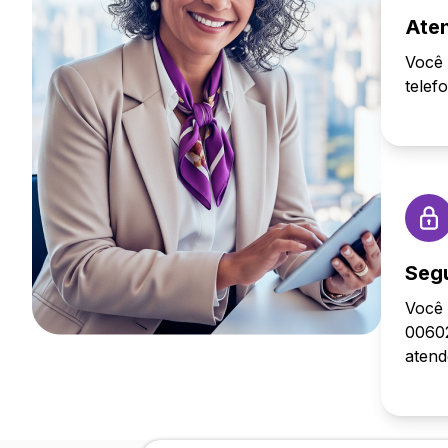
Ate
Você 
telef
Seg
Você 
00602
aten