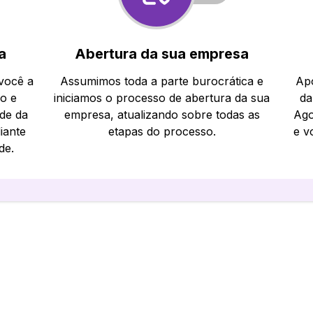
a
Abertura da sua empresa
 você a
Assumimos toda a parte burocrática e
Apó
io e
iniciamos o processo de abertura da sua
da
ade da
empresa, atualizando sobre todas as
Ago
iante
etapas do processo.
e v
de.