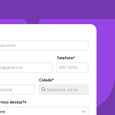
Telefone*
Cidade*
rviço deseja?*
one