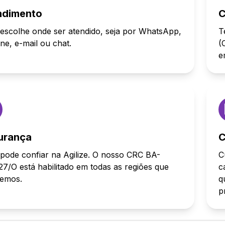
ndimento
C
escolhe onde ser atendido, seja por WhatsApp,
T
one, e-mail ou chat.
(
e
urança
C
pode confiar na Agilize. O nosso CRC BA-
C
7/O está habilitado em todas as regiões que
c
demos.
q
p