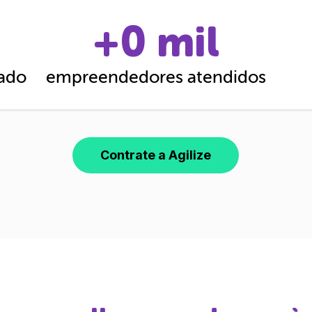
+
0
mil
cado
empreendedores atendidos
Contrate a Agilize