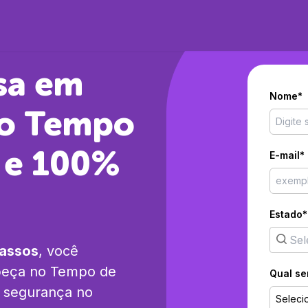
sa em
Nome*
no Tempo
 e 100%
E-mail*
Estado*
passos
, você
beça no Tempo
de
Qual se
e segurança no
Seleci