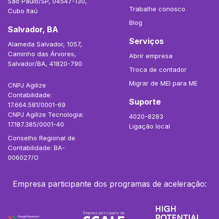
São Paulo/SP, 04547-130,
Trabalhe conosco
Cubo Itaú
Blog
Salvador, BA
Serviços
Alameda Salvador, 1057,
Caminho das Árvores,
Abrir empresa
Salvador/BA, 41820-790
Troca de contador
Migrar de MEI para ME
CNPJ Agilize
Contabilidade:
Suporte
17.664.581/0001-69
CNPJ Agilize Tecnologia:
4020-8283
17.187.385/0001-40
Ligação local
Conselho Regional de
Contabilidade: BA-
006027/O
Empresa participante dos programas de aceleração: