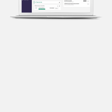
Transparência fiscal
Entenda cada imposto com base no CNAE e no
faturamento da sua empresa.
Conciliação bancária
Categorize suas transações e facilite sua
organização e declaração do IR.
Previsão de impostos
Saiba com antecedência quanto vai pagar para se
planejar melhor.