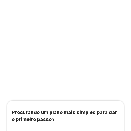
Contabilidade completa que ainda te dá acesso
a consultas, academias e estúdios com WellHub
e Starbem.
Todos os benefícios do plano Unique, mais:
Agendamento de contas ou emissão de notas
fiscais: Até 100 operações por mês
Importação até 800 notas fiscais
Importação de extrato bancário: Até 3 contas
Procurando um plano mais simples para dar
o primeiro passo?