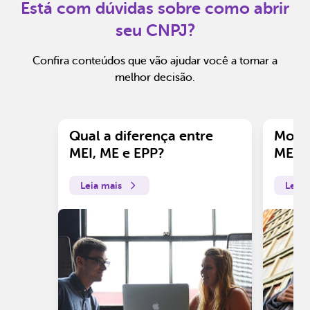
Está com dúvidas sobre como abrir
seu CNPJ?
Confira conteúdos que vão ajudar você a tomar a
melhor decisão.
Qual a diferença entre
Motiv
MEI, ME e EPP?
ME?
Leia mais
Leia 