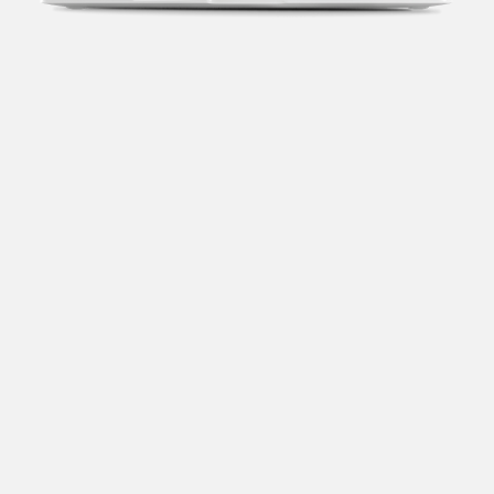
Transparência fiscal
Entenda cada imposto com base no CNAE e no
faturamento da sua empresa.
Conciliação bancária
Categorize suas transações e facilite sua
organização e declaração do IR.
Previsão de impostos
Saiba com antecedência quanto vai pagar para se
planejar melhor.
Notas fiscais
Emita, importe e cancele notas fiscais de maneira
mais prática.