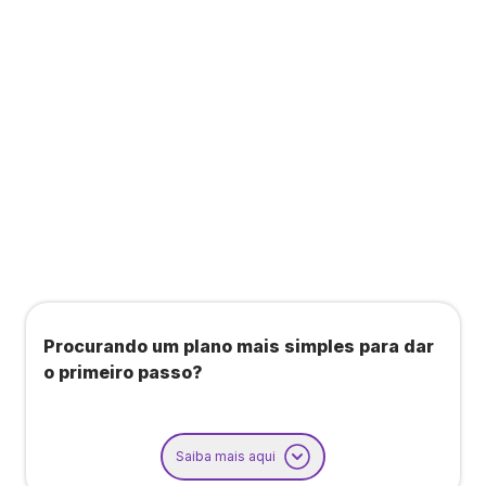
Todos os benefícios do plano Unique, mais:
Agendamento de contas ou emissão de notas
fiscais: Até 100 operações por mês
Importação até 800 notas fiscais
Importação de extrato bancário: Até 3 contas
Procurando um plano mais simples para dar
o primeiro passo?
Saiba mais aqui