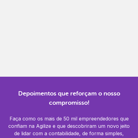
Gestão completa
Controle financeiro, contábil e de RH em um só
lugar.
Notificações
Receba alertas para não perder prazos e manter
tudo em dia.
Depoimentos que reforçam o nosso
compromisso!
Faça como os mais de 50 mil empreendedores que
confiam na Agilize e que descobriram um novo jeito
de lidar com a contabilidade, de forma simples,