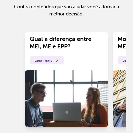
Confira conteúdos que vão ajudar você a tomar a
melhor decisão.
Qual a diferença entre
Motiv
MEI, ME e EPP?
ME?
Leia mais
Leia 