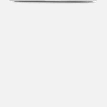
Transparência fiscal
Entenda cada imposto com base no CNAE e no
faturamento da sua empresa.
Conciliação bancária
Categorize suas transações e facilite sua
organização e declaração do IR.
Previsão de impostos
Saiba com antecedência quanto vai pagar para se
planejar melhor.
Notas fiscais
Emita, importe e cancele notas fiscais de maneira
mais prática.