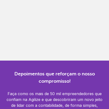
Gestão completa
Controle financeiro, contábil e de RH em um só
lugar.
Notificações
Receba alertas para não perder prazos e manter
tudo em dia.
Depoimentos que reforçam o nosso
compromisso!
Faça como os mais de 50 mil empreendedores que
confiam na Agilize e que descobriram um novo jeito
de lidar com a contabilidade, de forma simples,