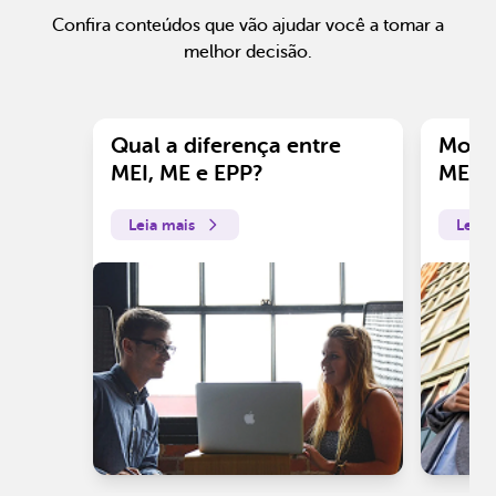
Confira conteúdos que vão ajudar você a tomar a
melhor decisão.
Qual a diferença entre
Motiv
MEI, ME e EPP?
ME?
Leia mais
Leia 