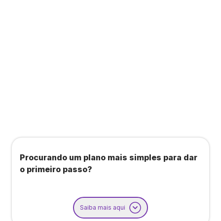
Todos os benefícios do plano Unique, mais:
Agendamento de contas ou emissão de notas
fiscais: Até 100 operações por mês
Importação até 800 notas fiscais
Importação de extrato bancário: Até 3 contas
Procurando um plano mais simples para dar
o primeiro passo?
Saiba mais aqui