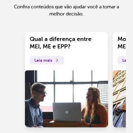
Confira conteúdos que vão ajudar você a tomar a
melhor decisão.
Qual a diferença entre
Motiv
MEI, ME e EPP?
ME?
Leia mais
Leia 