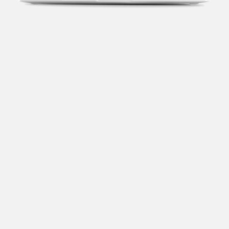
Transparência fiscal
Entenda cada imposto com base no CNAE e no
faturamento da sua empresa.
Conciliação bancária
Categorize suas transações e facilite sua
organização e declaração do IR.
Previsão de impostos
Saiba com antecedência quanto vai pagar para se
planejar melhor.
Notas fiscais
Emita, importe e cancele notas fiscais de maneira
mais prática.