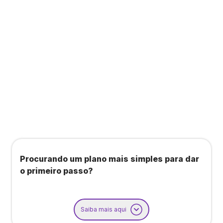
Todos os benefícios do plano Unique, mais:
Agendamento de contas ou emissão de notas
fiscais: Até 100 operações por mês
Importação até 800 notas fiscais
Importação de extrato bancário: Até 3 contas
Procurando um plano mais simples para dar
o primeiro passo?
Saiba mais aqui