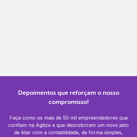
Gestão completa
Controle financeiro, contábil e de RH em um só
lugar.
Notificações
Receba alertas para não perder prazos e manter
tudo em dia.
Depoimentos que reforçam o nosso
compromisso!
Faça como os mais de 50 mil empreendedores que
confiam na Agilize e que descobriram um novo jeito
de lidar com a contabilidade, de forma simples,