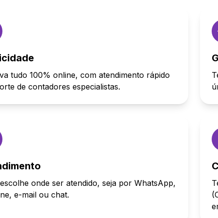
icidade
G
va tudo 100% online, com atendimento rápido
T
orte de contadores especialistas.
ú
ndimento
C
escolhe onde ser atendido, seja por WhatsApp,
T
one, e-mail ou chat.
(
e