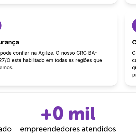
urança
C
pode confiar na Agilize. O nosso CRC BA-
C
7/O está habilitado em todas as regiões que
c
demos.
q
p
+
0
mil
cado
empreendedores atendidos