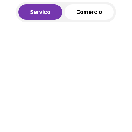
Serviço
Comércio
R$ 562,00
450,00
R$
/mês
20% de desconto