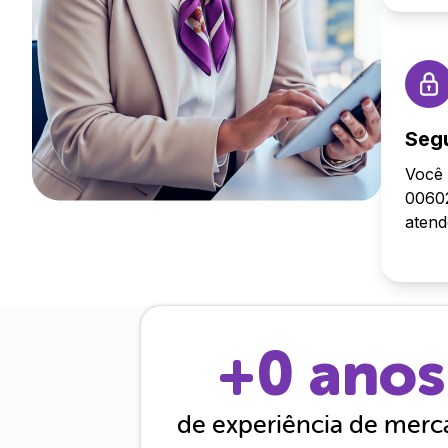
Seg
Você 
00602
aten
+
0
anos
de experiência de mer