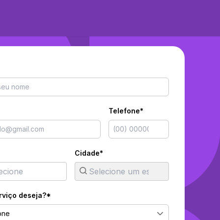
Telefone*
Cidade*
rviço deseja?*
one