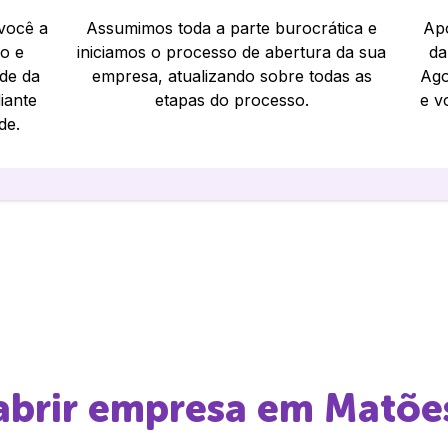
 você a
Assumimos toda a parte burocrática e
Apó
io e
iniciamos o processo de abertura da sua
da
ade da
empresa, atualizando sobre todas as
Ago
iante
etapas do processo.
e v
de.
 abrir empresa em
Matõe