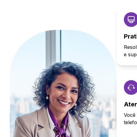
Prat
Resol
e sup
Ate
Você 
telef