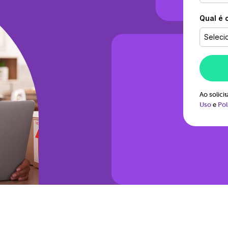
Qual é 
Seleci
Ao solic
Uso
e
Pol