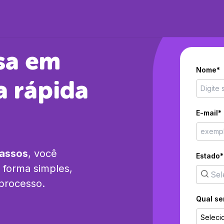
sa em
Nome*
 rápida
E-mail*
passos
, você
Estado*
 forma simples,
 processo.
Qual se
Seleci