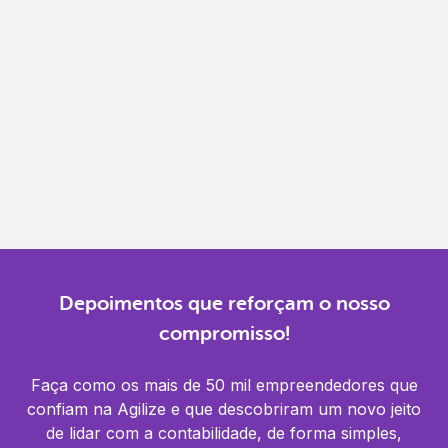
Gestão completa
Controle financeiro, contábil e de RH em um só
lugar.
Notificações
Receba alertas para não perder prazos e manter
tudo em dia.
Depoimentos que reforçam o nosso
compromisso!
Faça como os mais de 50 mil empreendedores que
confiam na Agilize e que descobriram um novo jeito
de lidar com a contabilidade, de forma simples,