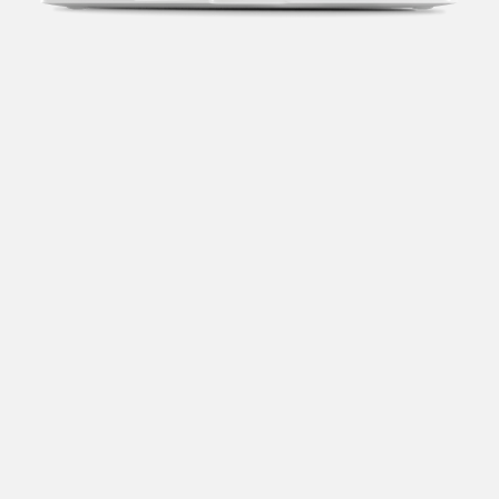
Transparência fiscal
Entenda cada imposto com base no CNAE e no
faturamento da sua empresa.
Conciliação bancária
Categorize suas transações e facilite sua
organização e declaração do IR.
Previsão de impostos
Saiba com antecedência quanto vai pagar para se
planejar melhor.
Notas fiscais
Emita, importe e cancele notas fiscais de maneira
mais prática.