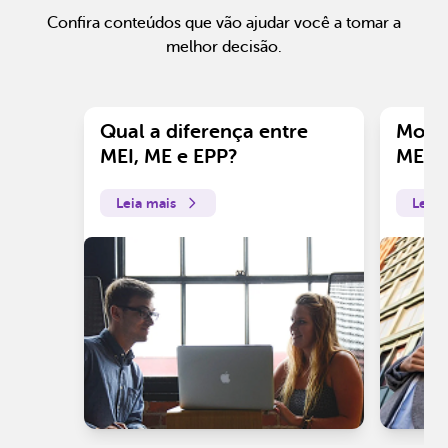
Confira conteúdos que vão ajudar você a tomar a
melhor decisão.
Qual a diferença entre
Motiv
MEI, ME e EPP?
ME?
Leia mais
Leia 