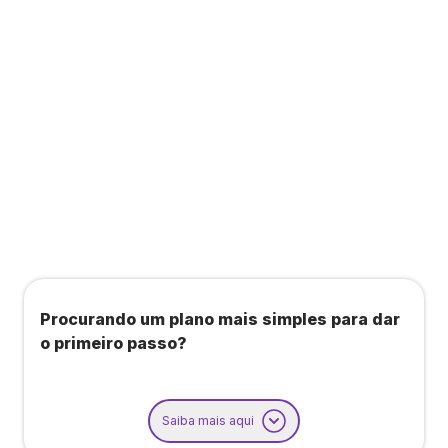
Todos os benefícios do plano Unique, mais:
Agendamento de contas ou emissão de notas
fiscais: Até 100 operações por mês
Importação até 800 notas fiscais
Importação de extrato bancário: Até 3 contas
Procurando um plano mais simples para dar
o primeiro passo?
Saiba mais aqui